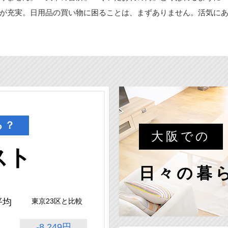
が充実。日用品の買い物に困ることは、まずありません。活気に
る？
大阪での
スト
日々の暮
平均
東京23区と比較
-8,249円