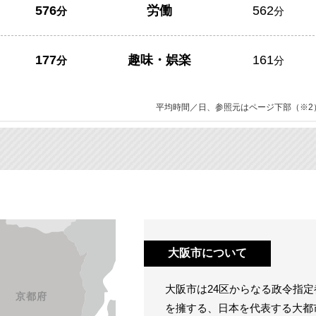
576
労働
562
分
分
177
趣味・娯楽
161
分
分
平均時間／日、参照元はページ下部（※2
大阪市について
大阪市は24区からなる政令指定都
を擁する、日本を代表する大都