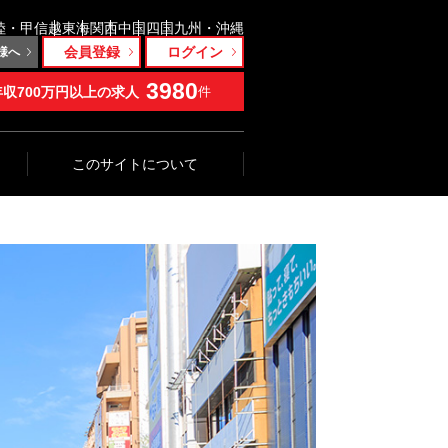
陸・甲信越
東海
関西
中国
四国
九州・沖縄
会員登録
ログイン
様へ
3980
年収700万円以上の求人
件
このサイトについて