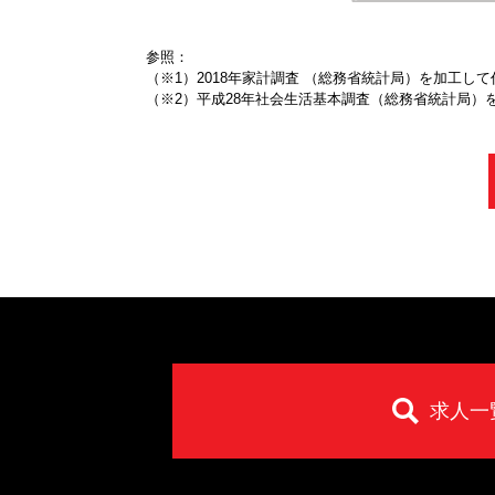
参照：
（※1）2018年家計調査 （総務省統計局）を加工して
（※2）平成28年社会生活基本調査（総務省統計局）
求人一