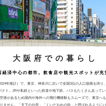
大阪府での暮らし
西経済中心の都市。
飲食店や観光スポットが充
2024年推計）で、東京、神奈川に次いで全国3位の人口規模を誇
パクト。JRや私鉄といった鉄道や地下鉄、バスもたくさん走って
空港があるため国内や海外への飛行機移動もスムーズで、東京へも
りません。「天下の台所」「くいだおれの街」と呼ばれるように