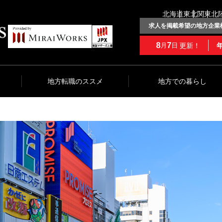
北海道
東北
関東
北
求人を掲載希望の地方企業
8
7
更新！
月
日
地方転職のススメ
地方での暮らし