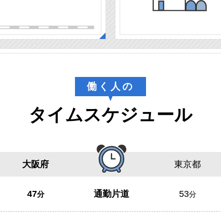
働く人の
タイムスケジュール
大阪府
東京都
47
通勤片道
53
分
分