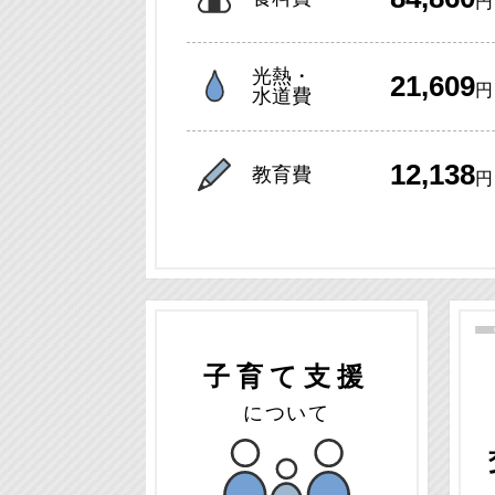
円
光熱・
21,609
円
水道費
12,138
教育費
円
子育て支援
について