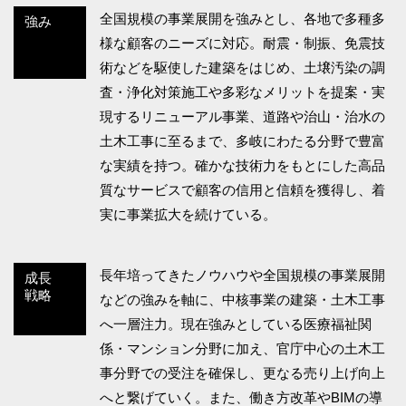
全国規模の事業展開を強みとし、各地で多種多
強み
様な顧客のニーズに対応。耐震・制振、免震技
術などを駆使した建築をはじめ、土壌汚染の調
査・浄化対策施工や多彩なメリットを提案・実
現するリニューアル事業、道路や治山・治水の
土木工事に至るまで、多岐にわたる分野で豊富
な実績を持つ。確かな技術力をもとにした高品
質なサービスで顧客の信用と信頼を獲得し、着
実に事業拡大を続けている。
長年培ってきたノウハウや全国規模の事業展開
成長
戦略
などの強みを軸に、中核事業の建築・土木工事
へ一層注力。現在強みとしている医療福祉関
係・マンション分野に加え、官庁中心の土木工
事分野での受注を確保し、更なる売り上げ向上
へと繋げていく。また、働き方改革やBIMの導