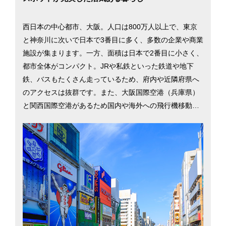
西日本の中心都市、大阪。人口は800万人以上で、東京
と神奈川に次いで日本で3番目に多く、多数の企業や商業
施設が集まります。一方、面積は日本で2番目に小さく、
都市全体がコンパクト。JRや私鉄といった鉄道や地下
鉄、バスもたくさん走っているため、府内や近隣府県へ
のアクセスは抜群です。また、大阪国際空港（兵庫県）
と関西国際空港があるため国内や海外への飛行機移動も
スムーズで、東京へも新幹線で約2時間半と交通機関も発
達しています。気温は年間を通じて暖かく、雪もあまり
降りません。「天下の台所」「くいだおれの街」と呼ば
れるようにバラエティー豊かな飲食店が多いのも特長で
す。ファミリーも多く、スーパーやドラッグストアが充
実。日用品の買い物に困ることは、まずありません。活
気にあふれた大阪での暮らしに役立つ情報を、大阪市を
中心に掲載しています