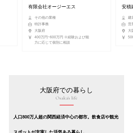
有限会社オージーエス
安積
その他の業種
建
特許事務
営
大阪府
大
400万円~600万円 ※経験および能
5
力に応じて個別に相談
大阪府での暮らし
Osaka's life
人口800万人超の関西経済中心の都市。飲食店や観光
スポットが充実した活気ある暮らし