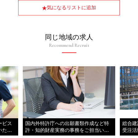
気になるリストに追加
同じ地域の求人
Recommend Recruit
ービス
国内外特許庁への出願書類作成など特
総合建
いただ
許・知的財産実務の事務をご担当いた
受注活
だきます
きます