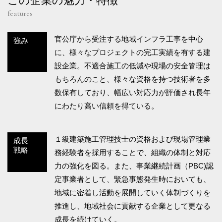
この企業の魅力・特徴
features
官公庁から受注する地域インフラ工事を中心
強み
に、様々なプロジェクトの完工実績を有する建
設企業。不適合施工の低減や現場の安全管理は
もちろんのこと、様々な資格を持つ技術者を多
数保有しており、幅広い対応力が評価され長年
にわたり高い信頼を得ている。
１級建築施工管理技士の資格および現場管理業
成長
戦略
務経験者を採用することで、組織の体制と対応
力の強化を図る。また、事業継続計画（PBC)認
定事業者として、緊急事態発生時においても、
地域に密着し活動を展開していく体制づくりを
推進し、地域社会に貢献する企業として更なる
成長を続けていく。