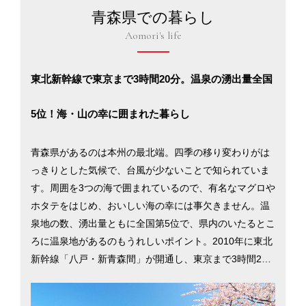
青森県での暮らし
Aomori's life
東北新幹線で東京まで3時間20分。温泉の湧出量全国
5位！海・山の幸に囲まれた暮らし
青森県があるのは本州の最北端。四季の移り変わりがは
っきりとした気候で、台風が少ないことで知られていま
す。周囲を3つの海で囲まれているので、有名なマグロや
ホタテをはじめ、おいしい海の幸には事欠きません。温
泉地の数、湧出量ともに全国第5位で、県内のいたるとこ
ろに温泉地があるのもうれしいポイント。2010年に東北
新幹線「八戸・新青森間」が開通し、東京まで3時間20
分でアクセス可能に。県をあげて観光やグリーン・ツー
リズム（農村や漁村を楽しむ旅行）に力を入れており、