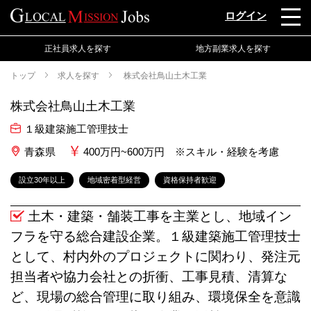
ログイン
正社員求人を探す
地方副業求人を探す
トップ
求人を探す
株式会社鳥山土木工業
株式会社鳥山土木工業
１級建築施工管理技士
青森県
400万円~600万円 ※スキル・経験を考慮
設立30年以上
地域密着型経営
資格保持者歓迎
土木・建築・舗装工事を主業とし、地域イン
フラを守る総合建設企業。１級建築施工管理技士
として、村内外のプロジェクトに関わり、発注元
担当者や協力会社との折衝、工事見積、清算な
ど、現場の総合管理に取り組み、環境保全を意識