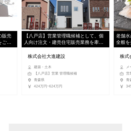
の販売
【八戸店】営業管理職候補として、個
老舗水
をご担
人向け注文・建売住宅販売業務を牽引
全般を
していただきます
だきま
株式会社大進建設
株式
建築・土木
メ
【八戸店】営業 管理職候補
営
青森県
青
424万円~624万円
3