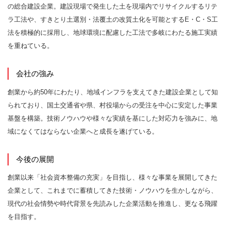
の総合建設企業。建設現場で発生した土を現場内でリサイクルするリテ
ラ工法や、すきとり土選別・法覆土の改質土化を可能とするE・C・S工
法を積極的に採用し、地球環境に配慮した工法で多岐にわたる施工実績
を重ねている。
会社の強み
創業から約50年にわたり、地域インフラを支えてきた建設企業として知
られており、国土交通省や県、村役場からの受注を中心に安定した事業
基盤を構築。技術ノウハウや様々な実績を基にした対応力を強みに、地
域になくてはならない企業へと成長を遂げている。
今後の展開
創業以来「社会資本整備の充実」を目指し、様々な事業を展開してきた
企業として、これまでに蓄積してきた技術・ノウハウを生かしながら、
現代の社会情勢や時代背景を先読みした企業活動を推進し、更なる飛躍
を目指す。