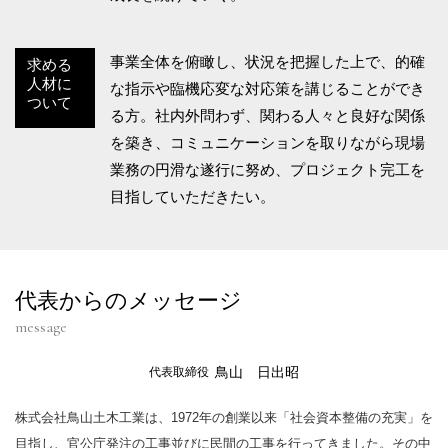
事業全体を俯瞰し、状況を把握した上で、的確
求める
人材に
な指示や臨機応変な対応策を講じることができ
ついて
る方。社内外問わず、関わる人々と良好な関係
を築き、コミュニケーションを取りながら現場
業務の円滑な遂行に努め、プロジェクト完工を
目指していただきたい。
代表からのメッセージ
message
鳥山 日出昭
代表取締役
株式会社鳥山土木工業は、1972年の創業以来「社会資本整備の充実」を
目指し、官公庁発注の工事並びに民間の工事を行ってきました。その中