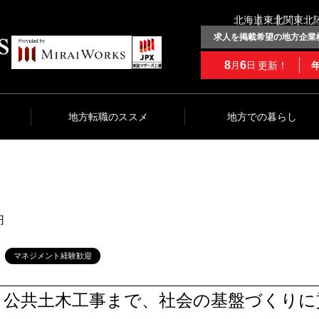
北海道
東北
関東
北
求人を掲載希望の地方企業
8
6
更新！
月
日
地方転職のススメ
地方での暮らし
円
マネジメント経験歓迎
、公共土木工事まで、社会の基盤づくりに