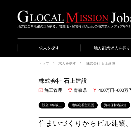
地方にこそ活躍の場がある。管理職・経営幹部のための地方求人メディアGMJ
求人を探す
地方副業求人を探す
トップ
求人を探す
株式会社 石上建設
株式会社 石上建設
施工管理
青森県
400万円~600万
設立50年以上
地域密着型経営
資格保持者歓迎
住まいづくりからビル建築