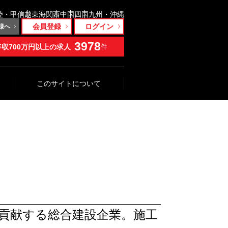
陸・甲信越
東海
関西
中国
四国
九州・沖縄
会員登録
ログイン
様へ
3978
年収700万円以上の求人
件
このサイトについて
貢献する総合建設企業。施工