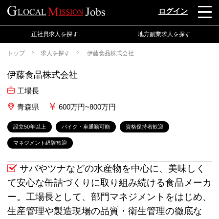
ログイン
正社員求人を探す
地方副業求人を探す
トップ
求人を探す
伊藤食品株式会社
伊藤食品株式会社
工場長
青森県
600万円~800万円
設立50年以上
バイク・車通勤可能
資格保持者歓迎
マネジメント経験歓迎
サバやツナなどの水産物を中心に、美味しく
て安心な缶詰づくりに取り組み続ける食品メーカ
ー。工場長として、部門マネジメントをはじめ、
生産管理や製造現場の品質・衛生管理の徹底な