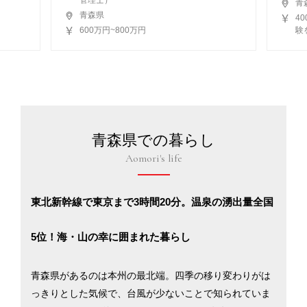
管理士）
青
青森県
4
600万円~800万円
験
青森県での暮らし
Aomori's life
東北新幹線で東京まで3時間20分。温泉の湧出量全国
5位！海・山の幸に囲まれた暮らし
青森県があるのは本州の最北端。四季の移り変わりがは
っきりとした気候で、台風が少ないことで知られていま