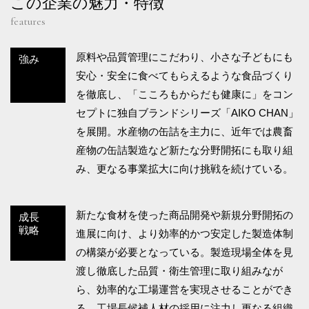
この企業の魅力・特徴
features
原料や品質管理にこだわり、小さな子どもにも
強み
安心・安全に食べてもらえるような食品づくり
を徹底し、「こころもからだも健康に」をコン
セプトに独自ブランドシリーズ「AIKO CHAN」
を展開。水産物の缶詰を主力に、近年では農畜
産物の缶詰製造など新たな分野開拓にも取り組
み、更なる事業拡大に向け挑戦を続けている。
新たな食材を使った商品開発や新規分野開拓の
成長
戦略
進展に向け、より効率的かつ安定した製造体制
の構築が必要となっている。製造現場全体を見
渡し徹底した品質・衛生管理に取り組みなが
ら、効率的な工場運営を実現させることができ
る、工場長候補人材の採用に注力し更なる組織