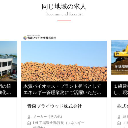
同じ地域の求人
Recommend Recruit
門の統
木質バイオマス・プラント担当として
１級建
強化に
エネルギー管理業務にご活躍いただき
し、現
ます
青森プライウッド株式会社
株式
メーカー（その他）
建
LVL工場製造課/課長（エネルギー
１