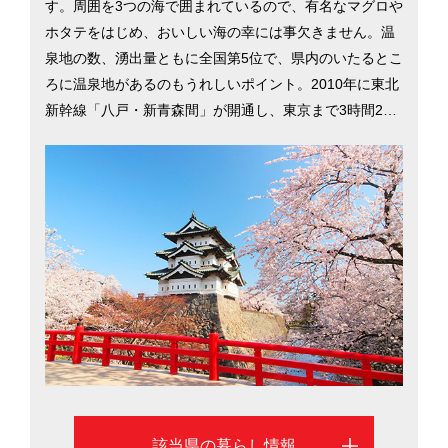
す。周囲を3つの海で囲まれているので、有名なマグロや
ホタテをはじめ、おいしい海の幸には事欠きません。温
泉地の数、湧出量ともに全国第5位で、県内のいたるとこ
ろに温泉地があるのもうれしいポイント。2010年に東北
新幹線「八戸・新青森間」が開通し、東京まで3時間20
分でアクセス可能に。県をあげて観光やグリーン・ツー
リズム（農村や漁村を楽しむ旅行）に力を入れており、
移住促進にも積極的です。「自然の中で子どもを思いき
り遊ばせられる環境が魅力」という移住者の声も。犯罪
発生率は全国で5番目に低く、安心して暮らせる環境が整
っています。県の中心地である青森市と八戸市の移住情
報を掲載しています
該当県の暮らし情報