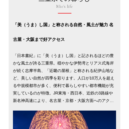
Mie's life
「美（うま）し国」と称される自然・風土が魅力 名
古屋・大阪まで好アクセス
「日本書紀」に「美（うま）し国」と記されるほどの豊
かな風土が誇る三重県。穏やかな伊勢湾とリアス式海岸
が続く志摩半島、「近畿の屋根」と称される紀伊山地な
ど、美しい自然が四季を彩ります。人口が10万人を超え
る中規模都市が多く、便利で暮らしやすい都市機能が充
実しているのが特徴。JR東海・西日本、近鉄の3路線や
新名神高速により、名古屋・京都・大阪方面へのアクセ
スも良好で、支援策を利用しての県外からの移住者も
年々増加しています。
2大都市である津市と四日市市を中心に、移住に役立つさ