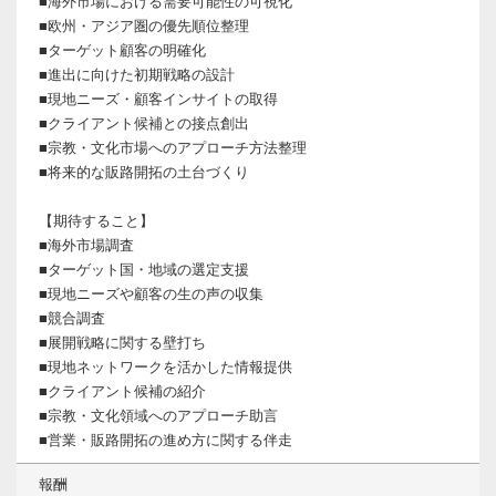
■海外市場における需要可能性の可視化
■欧州・アジア圏の優先順位整理
■ターゲット顧客の明確化
■進出に向けた初期戦略の設計
■現地ニーズ・顧客インサイトの取得
■クライアント候補との接点創出
■宗教・文化市場へのアプローチ方法整理
■将来的な販路開拓の土台づくり
【期待すること】
■海外市場調査
■ターゲット国・地域の選定支援
■現地ニーズや顧客の生の声の収集
■競合調査
■展開戦略に関する壁打ち
■現地ネットワークを活かした情報提供
■クライアント候補の紹介
■宗教・文化領域へのアプローチ助言
■営業・販路開拓の進め方に関する伴走
報酬