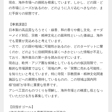
現在、海外市場への挑戦を模索しています。しかし、どの国・ど
の市場にニーズがあるのか、どのように入り込むべきなのか、ま
だ手探りの状態です。
【事業課題】
日本製の高品質なろうそく・線香、和の香りや癒し文化、オーダ
ーメイド対応、宗教・精神文化との親和性といった価値は、海外
でも需要が見込めると考えています。
一方で、どの国や地域に可能性があるのか、どのターゲットに響
くのか、どのように信頼関係を築くべきかといった情報が不足し
ており、海外進出の第一歩を踏み出せずにいます。
現在は、欧州・アジア圏を候補としているものの仮説段階で、一
般的な市場調査ではなく「現地の声」や「実際に売れる可能性」
を知りたいと考えています。特に寺院・宗教団体・精神文化関連
施設などへの展開を期待しているものの、この領域は国内同
様“信頼”が非常に重要な世界です。
アシベ工芸のものづくりを理解し、海外市場との橋渡し役となっ
ていただける方を募集しています。
【目指すゴール】