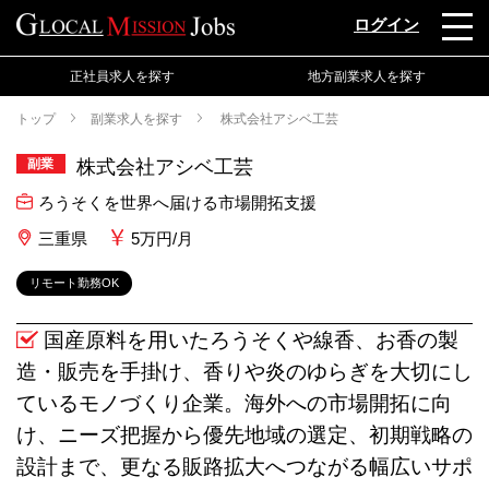
ログイン
正社員求人を探す
地方副業求人を探す
トップ
副業求人を探す
株式会社アシベ工芸
副業
株式会社アシベ工芸
ろうそくを世界へ届ける市場開拓支援
三重県
5万円/月
リモート勤務OK
国産原料を用いたろうそくや線香、お香の製
造・販売を手掛け、香りや炎のゆらぎを大切にし
ているモノづくり企業。海外への市場開拓に向
け、ニーズ把握から優先地域の選定、初期戦略の
設計まで、更なる販路拡大へつながる幅広いサポ