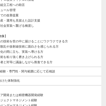
・組立工程への助言
ジュール管理
点での改善提案
量産・運用も見据えた設計支援
を社会実装へ繋げる橋渡し
物像】
」の技術を世の中に届けることにワクワクできる方
ン散乱や放射線技術に面白さを感じられる方
品化の間に立ち、実装へ導ける方
技術を粘り強く磨き上げられる方
究者と対等に議論しながら推進できる方
~※経験・専門性・関与範囲に応じて応相談
向けた体制強化
ェア開発または精密機器開発経験
ロジェクトマネジメント経験
・ベンダーマネジメント経験