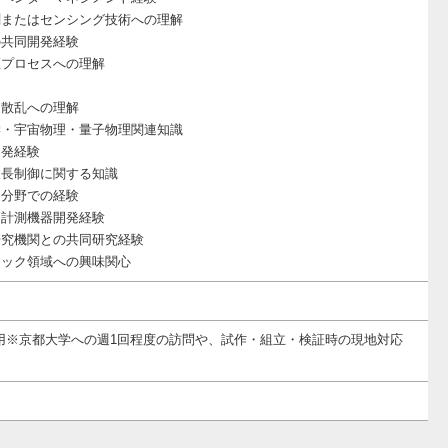
測またはセンシング技術への理解
の共同開発経験
証プロセスへの理解
ン散乱への理解
学・宇宙物理・量子物理関連知識
開発経験
波長制御に関する知識
連分野での経験
・計測機器開発経験
研究機関との共同研究経験
テック領域への興味関心
用※京都大学への週1回程度の訪問や、試作・組立・検証時の現地対応