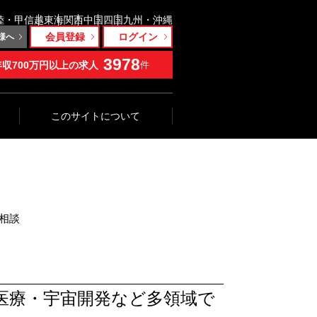
陸・甲信越
東海
関西
中国
四国
九州・沖縄
会員登録
ログイン
様へ
3978
年収700万円以上の求人
件
このサイトについて
相談
医療・宇宙開発など多領域で