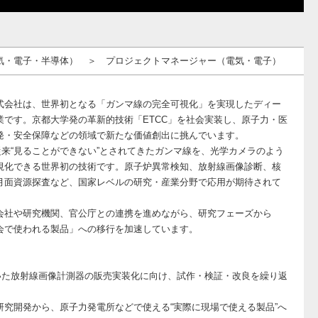
気・電子・半導体） ＞ プロジェクトマネージャー（電気・電子）
】
式会社は、世界初となる「ガンマ線の完全可視化」を実現したディー
業です。京都大学発の革新的技術「ETCC」を社会実装し、原子力・医
発・安全保障などの領域で新たな価値創出に挑んでいます。
、従来“見ることができない”とされてきたガンマ線を、光学カメラのよう
視化できる世界初の技術です。原子炉異常検知、放射線画像診断、核
月面資源探査など、国家レベルの研究・産業分野で応用が期待されて
会社や研究機関、官公庁との連携を進めながら、研究フェーズから
会で使われる製品」への移行を加速しています。
】
用いた放射線画像計測器の販売実装化に向け、試作・検証・改良を繰り返
。
研究開発から、原子力発電所などで使える“実際に現場で使える製品”へ