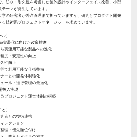
で、防水・耐久性を考慮した筐体設計やインターフェイス改善、小型
良テーマが発生しています。
大学の研究者が外注管理まで担っていますが、研究とプロダクト開発
きる技術系プロジェクトマネージャーを求めています。
ール】
販売実装化に向けた改良推進
から実運用可能な製品への進化
測精度・安定性の向上
耐久性向上
場等で利用可能な仕様整備
トナーとの開発体制強化
ジュール・進行管理の最適化
場投入実現
改良プロジェクト運営体制の構築
こと】
研究者との技術連携
ディレクション
の整理・優先順位付け
スト→改良サイクルの推進