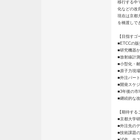
移行する中
化などの改
現在は京都
を橋渡しで
【目指すゴ
■ETCCの
■研究機器
■放射線計
■小型化・
■原子力現
■外注パー
■開発スケ
■3年後の市
■継続的な
【期待する
■京都大学
■外注先の
■技術課題
■試作→テ