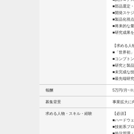
■部品選定
■開発スケ
■製品化視
■将来的な
■研究成果
【求める人
■「世界初
■コンプト
■研究と製
■未完成な
■最先端研
報酬
5万円/月
募集背景
事業拡大に
求める人物・スキル・経験
【必須】
■ハードウ
■技術系プ
■外注管理