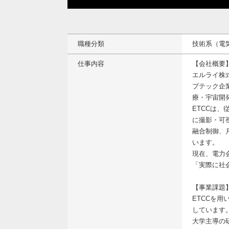
職種分類
技術系（電
仕事内容
【会社概要
エルライ株
プテック企
療・宇宙開
ETCCは
に撮影・可
融合制御、
います。
現在、電力
「実際に社
【事業課題
ETCCを
しています
大学主導の