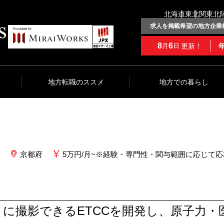
北海道
東北
関東
北
求人を掲載希望の地方企業
8
6
更新！
月
日
地方転職のススメ
地方での暮らし
京都府
5万円/月~※経験・専門性・関与範囲に応じて応
に撮影できるETCCを開発し、原子力・