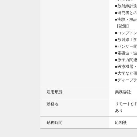
■放射線計
■研究者と
■実験・検
【歓迎】
■コンプト
■放射線工
■センサー
■電磁波・
■原子力関
■医療機器
■大学など
■ディープ
雇用形態
業務委託
勤務地
リモート併
あり
勤務時間
応相談