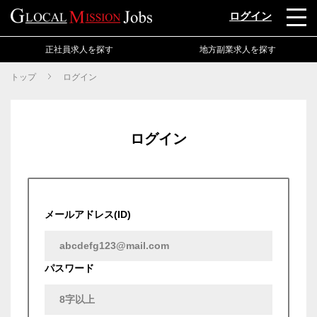
ログイン
正社員求人を探す
地方副業求人を探す
トップ
ログイン
ログイン
メールアドレス(ID)
パスワード