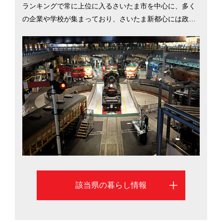
ランキングで常に上位に入るさいたま市を中心に、多く
の企業や学校が集まっており、さいたま新都心には政府
機関や官公庁も数多く入居しています。一方、秩父や川
越、飯能をはじめ、県内には自然が残されている地域も
多く、ネギやホウレンソウ、里芋といった野菜の生産も
盛んです。東京都内と変わらない生活をより安い費用で
でき、アウトドアやスポーツも気軽に楽しめる環境が魅
力です。そんな埼玉県の情報について、県庁所在地であ
るさいたま市を中心にご紹介します。
該当県の暮らし情報