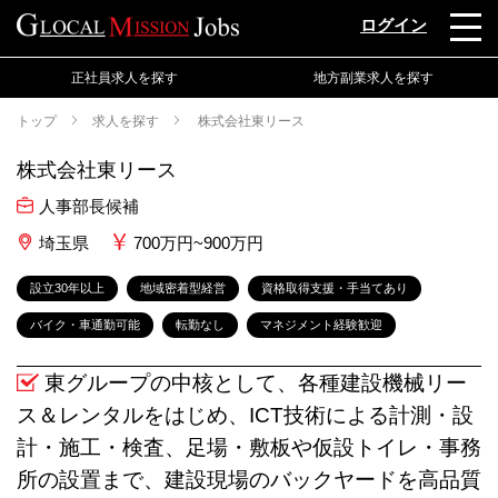
ログイン
正社員求人を探す
地方副業求人を探す
トップ
求人を探す
株式会社東リース
株式会社東リース
人事部長候補
埼玉県
700万円~900万円
設立30年以上
地域密着型経営
資格取得支援・手当てあり
バイク・車通勤可能
転勤なし
マネジメント経験歓迎
東グループの中核として、各種建設機械リー
ス＆レンタルをはじめ、ICT技術による計測・設
計・施工・検査、足場・敷板や仮設トイレ・事務
所の設置まで、建設現場のバックヤードを高品質