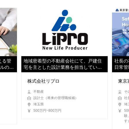
える管
地域密着型の不動産会社にて、戸建住
社長の
タルの総
宅を主とした設計業務を担当していた
日常管
だきます
す
株式会社リプロ
東京
不動産
そ
設計士（将来の管理職候補）
社
埼玉県
埼
500万円~800万円
5
験
す