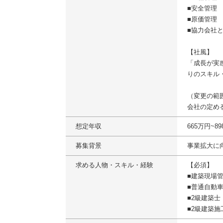
■安全管理
■原価管理
■協力会社
【社風】
「成長が実
りのスキル
（変更の範
会社の定め
想定年収
665万円~8
募集背景
事業拡大に
求める人物・スキル・経験
【必須】
■建築現場
■普通自動
■2級建築士
■2級建築施