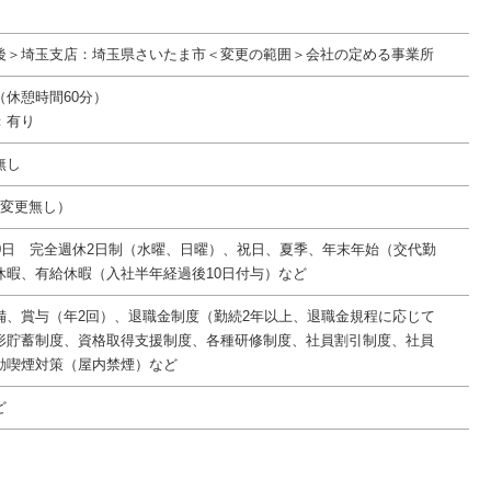
後＞埼玉支店：埼玉県さいたま市＜変更の範囲＞会社の定める事業所
00（休憩時間60分）
：有り
無し
件変更無し）
10日 完全週休2日制（水曜、日曜）、祝日、夏季、年末年始（交代勤
休暇、有給休暇（入社半年経過後10日付与）など
備、賞与（年2回）、退職金制度（勤続2年以上、退職金規程に応じて
形貯蓄制度、資格取得支援制度、各種研修制度、社員割引制度、社員
動喫煙対策（屋内禁煙）など
ど