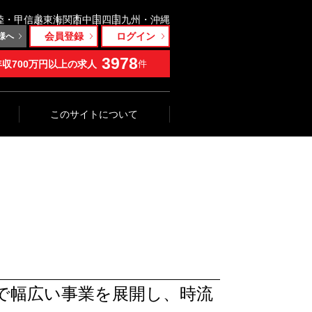
陸・甲信越
東海
関西
中国
四国
九州・沖縄
会員登録
ログイン
様へ
3978
年収700万円以上の求人
件
このサイトについて
で幅広い事業を展開し、時流