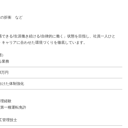
との折衝 など
感できる/生涯働き続ける/自律的に働く」状態を目指し、社員一人ひと
・キャリアに合わせた環境づくりを徹底しています。
囲）
る業務
98万円
向けた体制強化
管理経験
車第一種運転免許
工管理技士