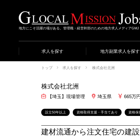
地方にこそ活躍の場がある。管理職・経営幹部のための地方求人メディアGMJ
求人を探す
地方副業求人を探す
トップ
求人を探す
株式会社北洲
株式会社北洲
【埼玉】現場管理
埼玉県
665万
設立50年以上
資格取得支援・手当てあり
資格保
建材流通から注文住宅の建