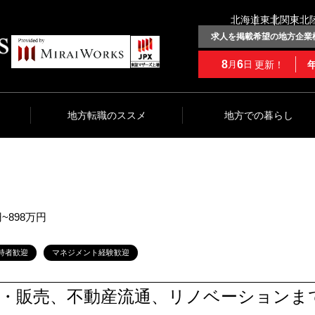
北海道
東北
関東
北
求人を掲載希望の地方企業
8
6
更新！
月
日
地方転職のススメ
地方での暮らし
円~898万円
持者歓迎
マネジメント経験歓迎
設・販売、不動産流通、リノベーションま