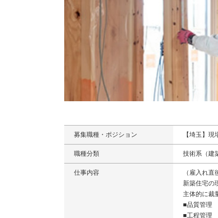
募集職種・ポジション
【埼玉】現
職種分類
技術系（建
仕事内容
（雇入れ直
新築住宅の
主体的に裁
■品質管理
■工程管理