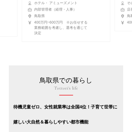
ホテル・ アミューズメント
そ
内部管理者（経理・人事）
店
鳥取県
鳥
400万円~600万円 ※お任せする
4
業務範囲を考慮し、選考を通じて
決定
鳥取県での暮らし
Tottori's life
待機児童ゼロ、女性就業率は全国4位！子育て世帯に
嬉しい大自然＆暮らしやすい都市機能