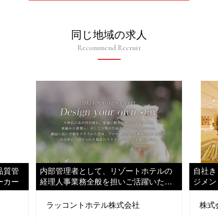
同じ地域の求人
Recommend Recruit
品質管
内部管理者として、リゾートホテルの
自社き
ーカー
経理人事業務全般を担いご活躍いただ
ジメン
きます
ラッコントホテル株式会社
株式