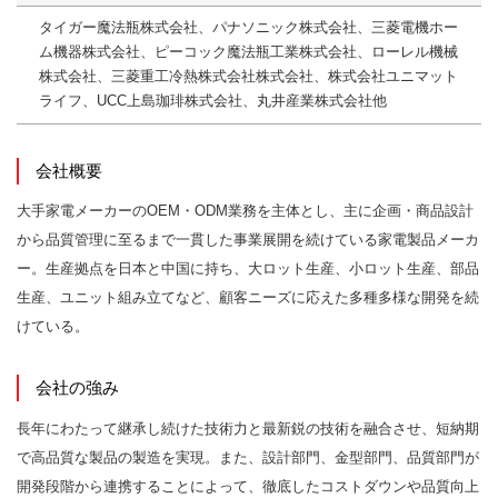
タイガー魔法瓶株式会社、パナソニック株式会社、三菱電機ホー
ム機器株式会社、ピーコック魔法瓶工業株式会社、ローレル機械
株式会社、三菱重工冷熱株式会社株式会社、株式会社ユニマット
ライフ、UCC上島珈琲株式会社、丸井産業株式会社他
会社概要
大手家電メーカーのOEM・ODM業務を主体とし、主に企画・商品設計
から品質管理に至るまで一貫した事業展開を続けている家電製品メーカ
ー。生産拠点を日本と中国に持ち、大ロット生産、小ロット生産、部品
生産、ユニット組み立てなど、顧客ニーズに応えた多種多様な開発を続
けている。
会社の強み
長年にわたって継承し続けた技術力と最新鋭の技術を融合させ、短納期
で高品質な製品の製造を実現。また、設計部門、金型部門、品質部門が
開発段階から連携することによって、徹底したコストダウンや品質向上