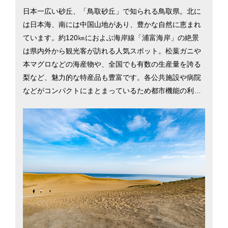
日本一広い砂丘、「鳥取砂丘」で知られる鳥取県。北に
は日本海、南には中国山地があり、豊かな自然に恵まれ
ています。約120㎞におよぶ海岸線「浦富海岸」の絶景
は県内外から観光客が訪れる人気スポット。松葉ガニや
本マグロなどの海産物や、全国でも有数の生産量を誇る
梨など、魅力的な特産品も豊富です。各公共施設や病院
などがコンパクトにまとまっているため都市機能の利便
性が高く、待機児童数はゼロ、女性の就業率は全国第4位
を誇ります。都市部から20分も車を走らせれば雄大な自
然に触れることができ、子育て世帯には嬉しい環境が整
っています。羽田空港まで約1時間20分と、東京都心部
へも好アクセス。鳥取市と米子市を中心に、鳥取県への
移住を検討するのに役立つ情報を掲載しています。