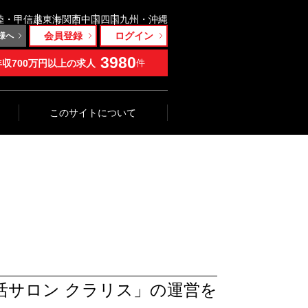
陸・甲信越
東海
関西
中国
四国
九州・沖縄
会員登録
ログイン
様へ
3980
年収700万円以上の求人
件
このサイトについて
活サロン クラリス」の運営を