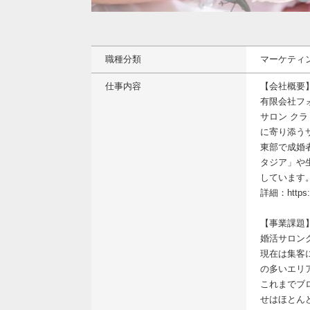
職種分類
マーケティ
仕事内容
【会社概要
有限会社フ
サロン ク
に寄り添う
東部で成婚
タジア」や
しています
詳細：https://
【事業課題
婚活サロン
現在は集客
の多いエリ
これまでブ
せはほとん