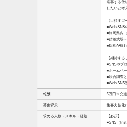
送客する仕
したいと考
【目指すゴ
■Web/S
■静岡県内
■結婚式場
■採算が取
【期待する
■SNSやブ
■ホームペ
■競合調査
■Web/S
報酬
5万円※交
募集背景
集客力強化
求める人物・スキル・経験
【必須】
■SNS（I