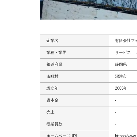
企業名
有限会社フ
業種・業界
サービス 
都道府県
静岡県
市町村
沼津市
設立年
2003年
資本金
-
売上
-
従業員数
-
ホームページURL
https://www.s