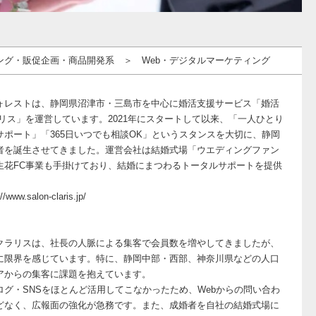
ング・販促企画・商品開発系 ＞ Web・デジタルマーケティング
】
ォレストは、静岡県沼津市・三島市を中心に婚活支援サービス「婚活
ラリス」を運営しています。2021年にスタートして以来、「一人ひとり
サポート」「365日いつでも相談OK」というスタンスを大切に、静岡
者を誕生させてきました。運営会社は結婚式場「ウエディングファン
生花FC事業も手掛けており、結婚にまつわるトータルサポートを提供
。
www.salon-claris.jp/
】
クラリスは、社長の人脈による集客で会員数を増やしてきましたが、
に限界を感じています。特に、静岡中部・西部、神奈川県などの人口
アからの集客に課題を抱えています。
ログ・SNSをほとんど活用してこなかったため、Webからの問い合わ
どなく、広報面の強化が急務です。また、成婚者を自社の結婚式場に