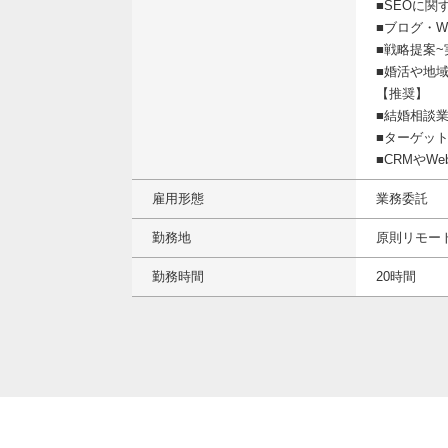
■SEOに関
■ブログ・
■戦略提案
■婚活や地
【推奨】
■結婚相談
■ターゲット
■CRMやW
雇用形態
業務委託
勤務地
原則リモー
勤務時間
20時間