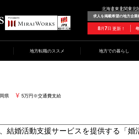
北海道
東北
関東
北
求人を掲載希望の地方企業
8
7
更新！
月
日
地方転職のススメ
地方での暮らし
岡県
5万円※交通費支給
、結婚活動支援サービスを提供する「婚