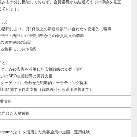
組みも十分に機能しておらず、会員獲得から結婚式までの導線を見直
えています。
ール】
NSの活用により、月1件以上の新規相談問い合わせを安定的に獲得
（中部・西部）や神奈川県からの会員流入の増加
への送客導線の設計
れる集客モデルの構築
こと】
ログ、Web広告を活用した広報戦略の立案・実行
ージのSEO改善指導と実行支援
とターゲットに合わせた戦略的マーケティング提案
NS運用に関する伴走支援（戦略設計から運用改善まで）
通費支給
に向けた人材確保
nstagramなど）を活用した集客施策の企画・運用経験