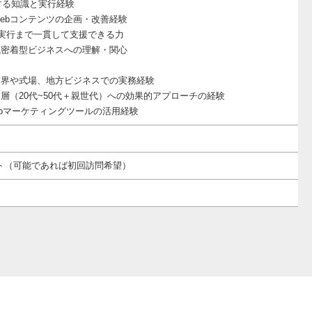
する知識と実行経験
Webコンテンツの企画・改善経験
~実行まで一貫して支援できる力
域密着型ビジネスへの理解・関心
業界や式場、地方ビジネスでの実務経験
層（20代~50代＋親世代）への効果的アプローチの経験
ebマーケティングツールの活用経験
ト（可能であれば初回訪問希望）