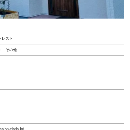
ォレスト
＞ その他
alon-claris.jp/