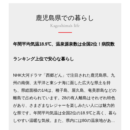
鹿児島県での暮らし
Kagoshima's life
年間平均気温18.9℃、温泉源泉数は全国2位！病院数
ランキング上位で安心な暮らし
NHK大河ドラマ「西郷どん」で注目された鹿児島県。九
州の南側、太平洋と東シナ海に面した広大な県土を持
ち、県総面積の1/4は、種子島、屋久島、奄美群島などの
離島で占められています。28の有人離島はそれぞれ特色
があり、さまざまなレジャーを楽しみたい人には魅力的
な県です。年間平均気温は全国2位の18.9℃と高く、暮ら
しやすい温暖な気候。また、県内には80の温泉地があ
り、源泉数は2700カ所以上と、大分県に続く全国2位。