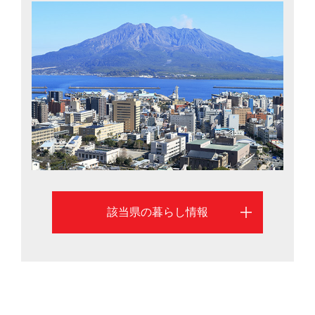
ほとんどの温泉が豊富に湧き出す天然湯を利用していま
す。食では、黒豚、黒牛、カツオ、ウナギなどが有名
で、ウナギ、カンパチ、ブリ、クロマグロは漁獲量日本
一。豊かな自然の恵みが毎日の食卓に届きます。さら
に、人口10万人当たりの一般病院数は全国2位（2013
年）、刑法犯認知件数の低さは全国8位（2012年）と、
安心・安全に暮らせる環境が整っています。鹿児島市を
中心に、鹿児島県への移住を考える際に役立つ情報を掲
載しています。
該当県の暮らし情報