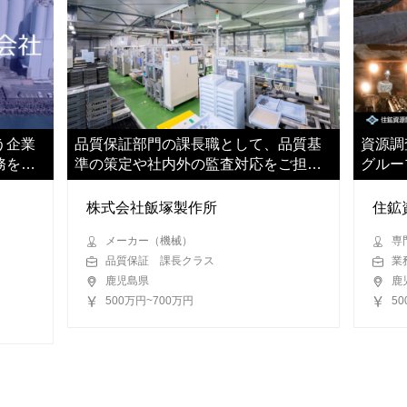
う企業
品質保証部門の課長職として、品質基
資源調
務をお
準の策定や社内外の監査対応をご担当
グルー
いただきます
ご活躍
株式会社飯塚製作所
住鉱
メーカー（機械）
専
品質保証 課長クラス
業
鹿児島県
鹿
500万円~700万円
5