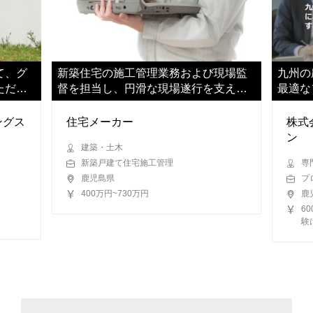
て、グ
新築住宅の施工管理業務および現場監
九州の
ただき
督を担当し、円滑な現場遂行を支えて
最適な
いただきます
でいた
ングス
住宅メーカー
株式
ン
建築・土木
新築戸建て住宅施工管理
専
鹿児島県
プ
400万円~730万円
鹿
6
験