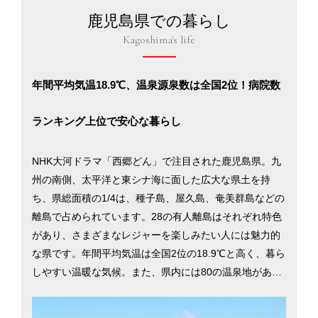
鹿児島県での暮らし
Kagoshima's life
年間平均気温18.9℃、温泉源泉数は全国2位！病院数
ランキング上位で安心な暮らし
NHK大河ドラマ「西郷どん」で注目された鹿児島県。九
州の南側、太平洋と東シナ海に面した広大な県土を持
ち、県総面積の1/4は、種子島、屋久島、奄美群島などの
離島で占められています。28の有人離島はそれぞれ特色
があり、さまざまなレジャーを楽しみたい人には魅力的
な県です。年間平均気温は全国2位の18.9℃と高く、暮ら
しやすい温暖な気候。また、県内には80の温泉地があ
り、源泉数は2700カ所以上と、大分県に続く全国2位。
ほとんどの温泉が豊富に湧き出す天然湯を利用していま