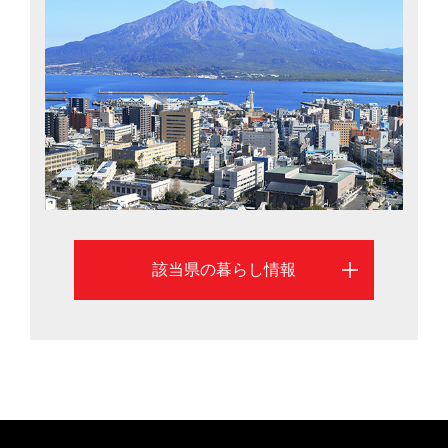
す。食では、黒豚、黒牛、カツオ、ウナギなどが有名
で、ウナギ、カンパチ、ブリ、クロマグロは漁獲量日本
一。豊かな自然の恵みが毎日の食卓に届きます。さら
に、人口10万人当たりの一般病院数は全国2位（2013
年）、刑法犯認知件数の低さは全国8位（2012年）と、
安心・安全に暮らせる環境が整っています。鹿児島市を
中心に、鹿児島県への移住を考える際に役立つ情報を掲
載しています。
該当県の暮らし情報