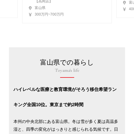
【高岡店】
富
富山県
4
300万円~700万円
富山県での暮らし
Toyama's life
ハイレベルな医療と教育環境がそろう移住希望ラン
キング全国10位。東京まで約2時間
本州の中央北部にある富山県。冬は雪が多く夏は高温多
湿と、四季の変化がはっきりと感じられる気候です。日