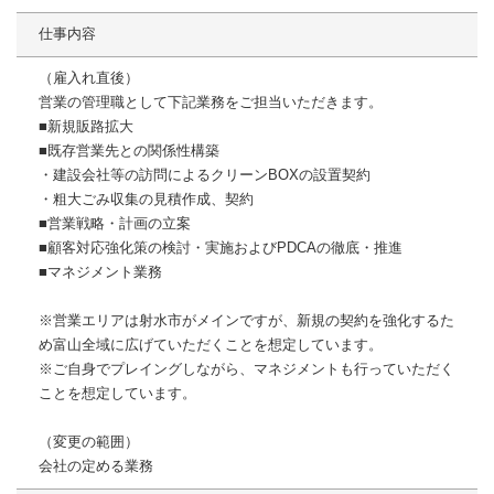
仕事内容
（雇入れ直後）
営業の管理職として下記業務をご担当いただきます。
■新規販路拡大
■既存営業先との関係性構築
・建設会社等の訪問によるクリーンBOXの設置契約
・粗大ごみ収集の見積作成、契約
■営業戦略・計画の立案
■顧客対応強化策の検討・実施およびPDCAの徹底・推進
■マネジメント業務
※営業エリアは射水市がメインですが、新規の契約を強化するた
め富山全域に広げていただくことを想定しています。
※ご自身でプレイングしながら、マネジメントも行っていただく
ことを想定しています。
（変更の範囲）
会社の定める業務