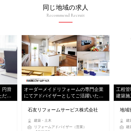
同じ地域の求人
Recommend Recruit
、円滑
オーダーメイドリフォームの専門企業
工程管
ただき
にてアドバイザーとしてご活躍いただ
建築施
きます
きます
石友リフォームサービス株式会社
地域
建築・土木
建
リフォームアドバイザー（営業）
建