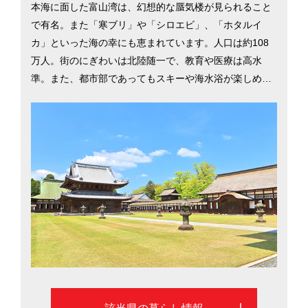
本海に面した富山湾は、幻想的な蜃気楼が見られること
で有名。また「寒ブリ」や「シロエビ」、「ホタルイ
カ」といった海の幸にも恵まれています。人口は約108
万人。街のにぎわいは北陸随一で、教育や医療は高水
準。また、都市部であってもスキーや海水浴が楽しめる
自然が身近で、子育て世帯に喜ばれています。東京まで
新幹線で約2時間とアクセスも便利。都道府県別移住希望
地ランキング（2017年）では10位にランクインしていま
す。そんな富山県の移住に役立つ情報を、富山市と高岡
市を中心に紹介します。