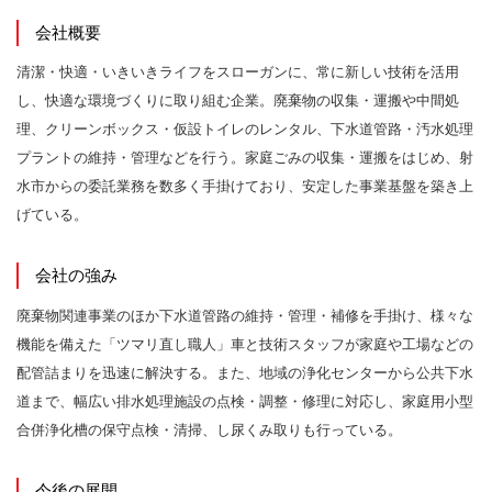
会社概要
清潔・快適・いきいきライフをスローガンに、常に新しい技術を活用
し、快適な環境づくりに取り組む企業。廃棄物の収集・運搬や中間処
理、クリーンボックス・仮設トイレのレンタル、下水道管路・汚水処理
プラントの維持・管理などを行う。家庭ごみの収集・運搬をはじめ、射
水市からの委託業務を数多く手掛けており、安定した事業基盤を築き上
げている。
会社の強み
廃棄物関連事業のほか下水道管路の維持・管理・補修を手掛け、様々な
機能を備えた「ツマリ直し職人」車と技術スタッフが家庭や工場などの
配管詰まりを迅速に解決する。また、地域の浄化センターから公共下水
道まで、幅広い排水処理施設の点検・調整・修理に対応し、家庭用小型
合併浄化槽の保守点検・清掃、し尿くみ取りも行っている。
今後の展開