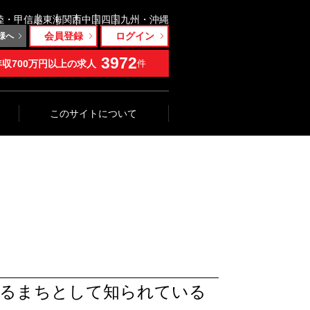
陸・甲信越
東海
関西
中国
四国
九州・沖縄
会員登録
ログイン
様へ
3972
年収700万円以上の求人
件
このサイトについて
れるまちとして知られている