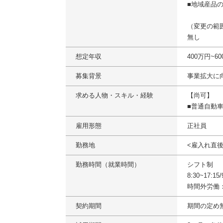
■地域産品
（変更の範
無し
想定年収
400万円~6
募集背景
事業拡大に
求める人物・スキル・経験
【尚可】
■普通自動
雇用形態
正社員
勤務地
<雇入れ直
勤務時間（就業時間）
シフト制
8:30~17:1
時間外労働
契約期間
期間の定め