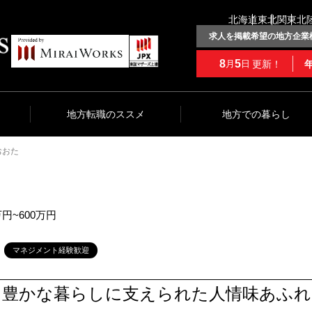
北海道
東北
関東
北
求人を掲載希望の地方企業
8
5
更新！
月
日
地方転職のススメ
地方での暮らし
おおた
万円~600万円
マネジメント経験歓迎
、豊かな暮らしに支えられた人情味あふ