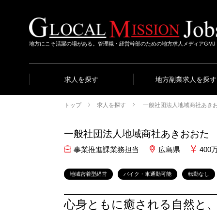
地方にこそ活躍の場がある。管理職・経営幹部のための地方求人メディアGMJ
求人を探す
地方副業求人を探す
トップ
求人を探す
一般社団法人地域商社あき
一般社団法人地域商社あきおおた
事業推進課業務担当
広島県
400
地域密着型経営
バイク・車通勤可能
転勤なし
心身ともに癒される自然と