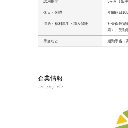
試用期間
3ヶ月（条
休日・休暇
年間休日10
待遇・福利厚生・加入保険
社会保険完
歳）、受動
手当など
通勤手当（実
企業情報
company info