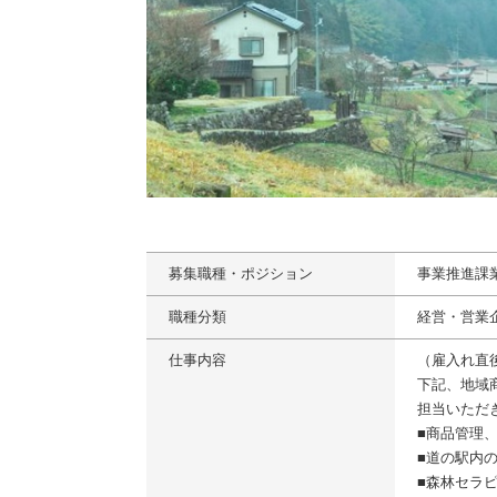
募集職種・ポジション
事業推進課
職種分類
経営・営業
仕事内容
（雇入れ直
下記、地域
担当いただ
■商品管理
■道の駅内
■森林セラ