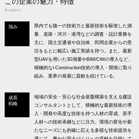
この企業の魅力・特徴
features
県内でも随一の技術力と最新技術を駆使した測
強み
量、道路・河川・港湾などの調査・設計業務を
主に、国土交通省や自治体、民間企業からの受
注をもとに幅広い施工実績を持つ。また、最新
型UAVを用いた3D測量やBIM/CIMの導入など、
積極的なi-Construction技術の導入・開発に取り
組み、業界の発展に貢献を続けている。
地域の安全・安心な社会基盤構築を支える建設
成長
戦略
コンサルタントとして、積極的な最新技術の導
入・開発や高度な技術を持つ人材の育成、若手
人材への技術承継などに注力。環境の変化や新
たなニーズにも的確に応える多様な技術提供を
通じて、豊かな国土づくりへの貢献を目指して