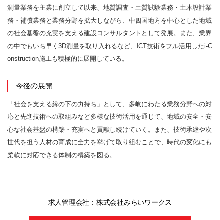
測量業務を主業に創立して以来、地質調査・土質試験業務・土木設計業
務・補償業務と業務分野を拡大しながら、中四国地方を中心とした地域
の社会基盤の充実を支える建設コンサルタントとして発展。また、業界
の中でもいち早く3D測量を取り入れるなど、ICT技術をフル活用したi-C
onstruction施工も積極的に展開している。
今後の展開
「社会を支える縁の下の力持ち」として、多岐にわたる業務分野への対
応と先進技術への取組みなど多様な技術活用を通じて、地域の安全・安
心な社会基盤の構築・充実へと貢献し続けていく。また、技術承継や次
世代を担う人材の育成に全力を挙げて取り組むことで、時代の変化にも
柔軟に対応できる体制の構築を図る。
求人管理会社：株式会社みらいワークス