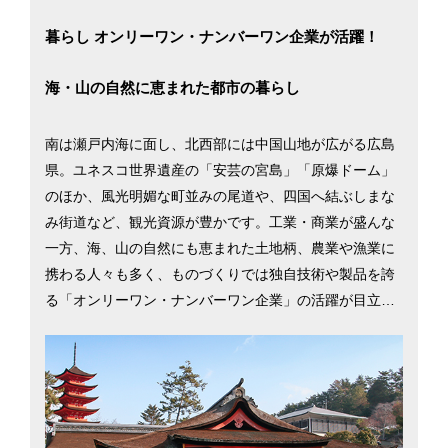
暮らし オンリーワン・ナンバーワン企業が活躍！
海・山の自然に恵まれた都市の暮らし
南は瀬戸内海に面し、北西部には中国山地が広がる広島
県。ユネスコ世界遺産の「安芸の宮島」「原爆ドーム」
のほか、風光明媚な町並みの尾道や、四国へ結ぶしまな
み街道など、観光資源が豊かです。工業・商業が盛んな
一方、海、山の自然にも恵まれた土地柄、農業や漁業に
携わる人々も多く、ものづくりでは独自技術や製品を誇
る「オンリーワン・ナンバーワン企業」の活躍が目立ち
ます。関西・九州方面どちらにもアクセスがよく、広島
ー大阪間は新幹線で約1時間40分。他府県へも気軽に訪
れられる交通網が整っています。また、野球の広島カー
プをはじめ、サッカーやバレーボールなどでも広島を本
拠地とするチームは多く、スポーツ観戦に費やす時間の