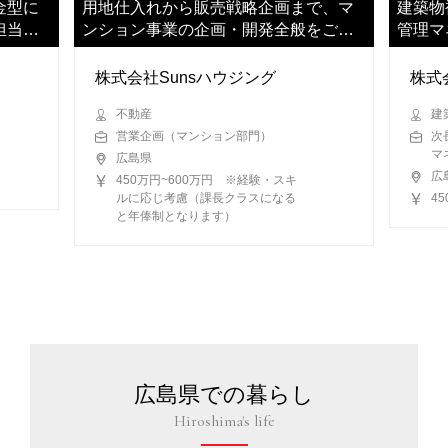
金型に
用地仕入れから販売戦略企画まで、マ
建築物
担当く
ンション事業の企画・開発全般をご担
管理マ
当いただきます
応をお
株式会社Sunsハウジング
株式
不動産
建
営業企画（マンション部門）
次
マ
広島県
広
450万円~600万円 ※経験・スキ
ルに応じ考慮（課長クラスになる
4
と年俸制となります）
広島県での暮らし
Hiroshima's life