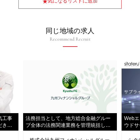
気になるリストに追加
同じ地域の求人
Recommend Recruit
気工事
法務担当として、地方総合金融グルー
Web
だきま
プ全体の法務関連業務を管理統括して
ウドサ
いただきます
ご担当