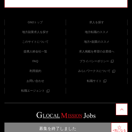
GMJトップ
求人を探す
地方副業求人を探す
地方転職のススメ
このサイトについて
地方×副業のススメ
提携人材会社一覧
求人掲載を希望の企業様へ
FAQ
プライバシーポリシー
利用規約
みらいワークスについて
お問い合わせ
転職サイト
転職エージェント
COPYRIGHT (C) みらいワークス provides GMJ
募集を終了しました
+気になる