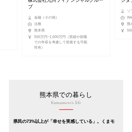
株式会社九州フィナンシャルグルー
シタ
プ
ソ
金融（その他）
W
法務
熊
熊本県
5
500万円~1,000万円（実績や前職
での年収を考慮して前後する可能
性有）
熊本県での暮らし
Kumamoto's life
県民の73%以上が「幸せを実感している」。くまモ