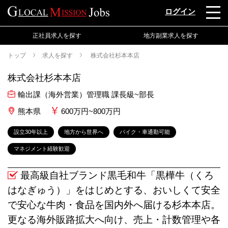
ログイン
正社員求人を探す
地方副業求人を探す
トップ
求人を探す
株式会社杉本本店
株式会社杉本本店
輸出課（海外営業）管理職 課長級~部長
熊本県
600万円~800万円
設立30年以上
地方から世界へ
バイク・車通勤可能
マネジメント経験歓迎
最高級自社ブランド黒毛和牛「黒樺牛（くろ
はなぎゅう）」をはじめとする、おいしくて安全
で安心な牛肉・食品を国内外へ届ける杉本本店。
更なる海外販路拡大へ向け、売上・計数管理や各