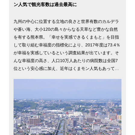
ン人気で観光客数は過去最高に
九州の中心に位置する立地の良さと世界有数のカルデラ
や蒼い海、大小120の島々からなる天草など豊かな自然
を有する熊本県。「幸せを実感できるくまもと」を目指
して取り組む幸福度の指標化により、2017年度は73.4％
が幸福を実感しているという調査結果が出ています。そ
んな幸福度の高さ、人口10万人あたりの病院数は全国7
位という安心感に加え、近年はくまモン人気もあってか
観光客の数も統計開始以来最高に。45ある市町村の中か
ら、県中心部の熊本市について移住情報を掲載していま
す。…