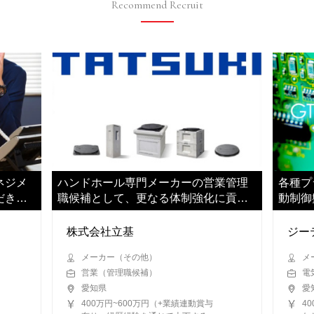
Recommend Recruit
ネジメ
ハンドホール専門メーカーの営業管理
各種プ
だきま
職候補として、更なる体制強化に貢献
動制御
いただきます
ださい
株式会社立基
ジー
メーカー（その他）
メ
営業（管理職候補）
電
愛知県
愛
400万円~600万円（+業績連動賞与
4