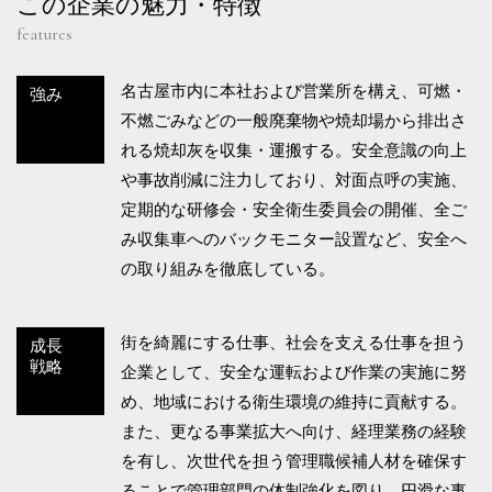
この企業の魅力・特徴
features
名古屋市内に本社および営業所を構え、可燃・
強み
不燃ごみなどの一般廃棄物や焼却場から排出さ
れる焼却灰を収集・運搬する。安全意識の向上
や事故削減に注力しており、対面点呼の実施、
定期的な研修会・安全衛生委員会の開催、全ご
み収集車へのバックモニター設置など、安全へ
の取り組みを徹底している。
街を綺麗にする仕事、社会を支える仕事を担う
成長
戦略
企業として、安全な運転および作業の実施に努
め、地域における衛生環境の維持に貢献する。
また、更なる事業拡大へ向け、経理業務の経験
を有し、次世代を担う管理職候補人材を確保す
ることで管理部門の体制強化を図り、円滑な事