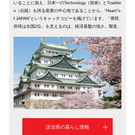
いることに加え、日本一のTechnology（技術）とTraditio
n（伝統）を誇る産業の中心地であることから、“Heart”o
f JAPAN”というキャッチコピーを掲げています。「県民
所得は全国2位」を支えるのは、経済基盤の強さ。製造品
出荷額では40年連続日本一を誇ります。住宅地の平均地
価は東京の約3割以下で家賃は6割以下。「消費者物価地
域差指数」は98.4で、全国的にみても物価が安いことが
強みとなっています。東京へは新幹線で約1時間40分で
すが、リニア中央新幹線の開業（2027年予定）で約40分
に短縮。名古屋市を中心に、愛知県での暮らしを考える
際に役立つ移住情報を掲載しています。
該当県の暮らし情報