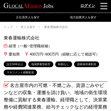
ログイン
正社員求人を探す
地方副業求人を探す
トップ
求人を探す
東春運輸株式会社
東春運輸株式会社
経理（一般~管理職候補）
愛知県
400万円~600万円（経験に応じて相談可）
設立50年以上
地域密着型経営
転勤なし
資格保持者歓迎
マネジメント経験歓迎
名古屋市内の可燃・不燃ごみ、資源ごみやビ
ンなどの収集・運搬を請け負い、地域の衛生環境
整備に貢献する東春運輸。経理職として、決算業
務や経費関連業務、給与チェックなどの経理業務