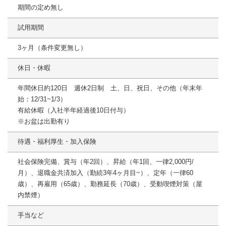
期間の定め無し
試用期間
3ヶ月（条件変更無し）
休日・休暇
年間休日約120日 週休2日制 土、日、祝日、その他（年末年
始：12/31~1/3）
有給休暇（入社半年経過後10日付与）
※お盆は出勤有り
待遇・福利厚生・加入保険
社会保険完備、賞与（年2回）、昇給（年1回、一律2,000円/
月）、退職金共済加入（勤続3年4ヶ月目~）、定年（一律60
歳）、再雇用（65歳）、勤務延長（70歳）、受動喫煙対策（屋
内禁煙）
手当など