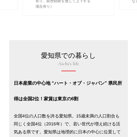
有り、経歴経験を通じて上下する
な
場合有り）
愛知県での暮らし
Aichi's life
日本産業の中心地 “ハート・オブ・ジャパン” 県民所
得は全国2位！家賃は東京の6割
全国4位の人口数を誇る愛知県。15歳未満の人口割合も
同じく全国4位（2016年）で、若い世代が増え続ける活
気ある県です。愛知県は地理的に日本の中心に位置して