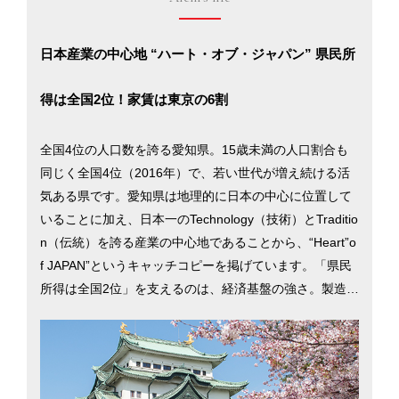
日本産業の中心地 “ハート・オブ・ジャパン” 県民所
得は全国2位！家賃は東京の6割
全国4位の人口数を誇る愛知県。15歳未満の人口割合も
同じく全国4位（2016年）で、若い世代が増え続ける活
気ある県です。愛知県は地理的に日本の中心に位置して
いることに加え、日本一のTechnology（技術）とTraditio
n（伝統）を誇る産業の中心地であることから、“Heart”o
f JAPAN”というキャッチコピーを掲げています。「県民
所得は全国2位」を支えるのは、経済基盤の強さ。製造品
出荷額では40年連続日本一を誇ります。住宅地の平均地
価は東京の約3割以下で家賃は6割以下。「消費者物価地
域差指数」は98.4で、全国的にみても物価が安いことが
強みとなっています。東京へは新幹線で約1時間40分で