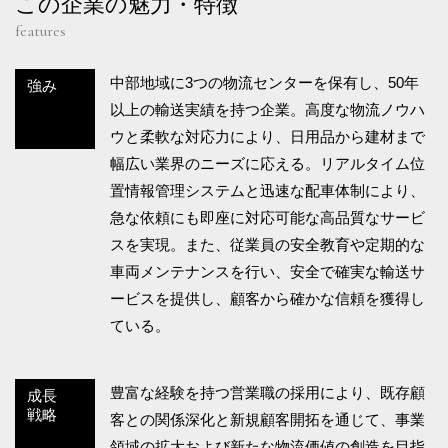
この企業の魅力・特徴
features
中部地域に3つの物流センターを保有し、50年
強み
以上の輸送実績を持つ企業。高度な物流ノウハ
ウと柔軟な対応力により、日用品から建材まで
幅広い業界のニーズに応える。リアルタイム位
置情報管理システムと迅速な配車体制により、
急な依頼にも即座に対応可能な高品質なサービ
スを実現。また、従業員の安全教育や定期的な
車両メンテナンスを行い、安全で確実な輸送サ
ービスを提供し、顧客から確かな信頼を獲得し
ている。
豊富な経験を持つ営業職の採用により、既存顧
成長
戦略
客との関係深化と新規顧客開拓を通じて、事業
領域の拡大および新たな物流価値の創造を目指