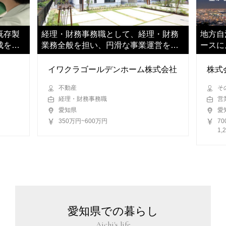
既存製
経理・財務事務職として、経理・財務
地方自
成をご
業務全般を担い、円滑な事業運営を支
ースに
えていただきます
いただ
イワクラゴールデンホーム株式会社
株式
不動産
そ
経理・財務事務職
営
愛知県
愛
350万円~600万円
7
1
愛知県での暮らし
Aichi's life