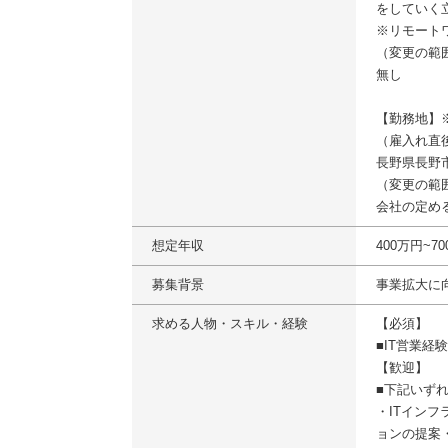
をしていく
※リモート
（変更の範
無し
【勤務地】
（雇入れ直
長野県長野
（変更の範
会社の定め
想定年収
400万円~
募集背景
事業拡大に
求める人物・スキル・経験
【必須】
■IT営業経
【歓迎】
■下記いず
・ITインフ
ョンの提案