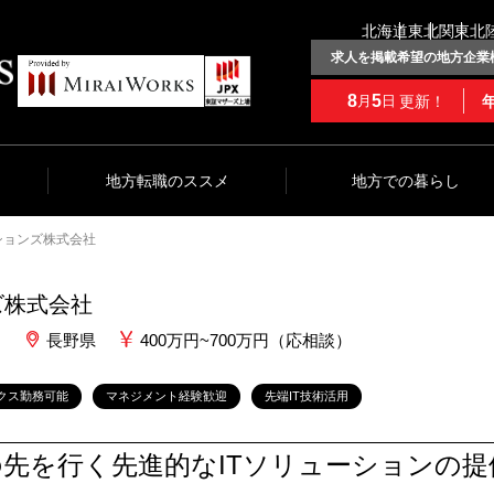
北海道
東北
関東
北
求人を掲載希望の地方企業
8
5
更新！
月
日
地方転職のススメ
地方での暮らし
ションズ株式会社
ズ株式会社
）
長野県
400万円~700万円（応相談）
クス勤務可能
マネジメント経験歓迎
先端IT技術活用
の先を行く先進的なITソリューションの