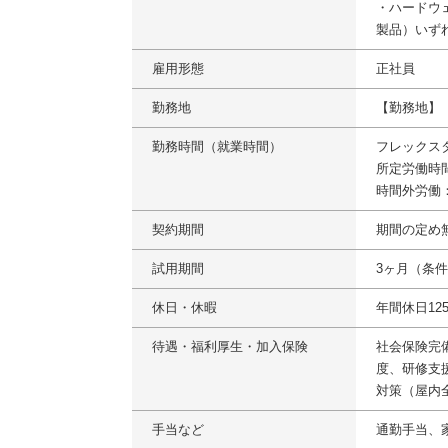
・ハードウェ
製品）いず
雇用形態
正社員
勤務地
【勤務地】
勤務時間（就業時間）
フレックス
所定労働時間 
時間外労働
契約期間
期間の定め
試用期間
3ヶ月（条
休日・休暇
年間休日12
待遇・福利厚生・加入保険
社会保険完
度、研修支
対策（屋内
手当など
通勤手当、