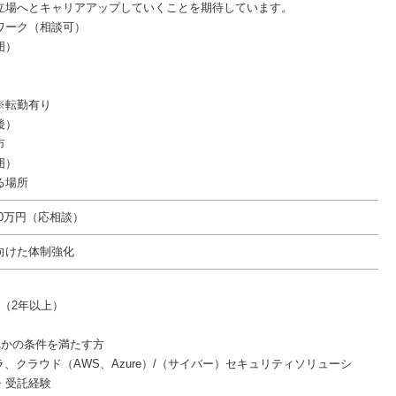
立場へとキャリアアップしていくことを期待しています。
ワーク（相談可）
囲）
※転勤有り
後）
市
囲）
る場所
700万円（応相談）
向けた体制強化
験（2年以上）
れかの条件を満たす方
ラ、クラウド（AWS、Azure）/（サイバー）セキュリティソリューシ
・受託経験