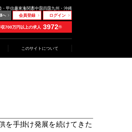
陸・甲信越
東海
関西
中国
四国
九州・沖縄
会員登録
ログイン
様へ
3972
年収700万円以上の求人
件
このサイトについて
提供を手掛け発展を続けてきた