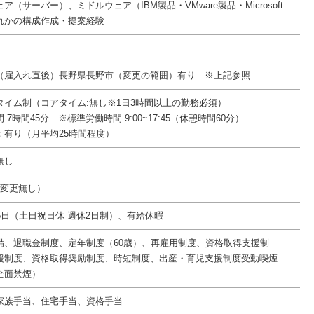
ア（サーバー）、ミドルウェア（IBM製品・VMware製品・Microsoft
れかの構成作成・提案経験
（雇入れ直後）長野県長野市（変更の範囲）有り ※上記参照
タイム制（コアタイム:無し※1日3時間以上の勤務必須）
7時間45分 ※標準労働時間 9:00~17:45（休憩時間60分）
：有り（月平均25時間程度）
無し
件変更無し）
5日（土日祝日休 週休2日制）、有給休暇
備、退職金制度、定年制度（60歳）、再雇用制度、資格取得支援制
援制度、資格取得奨励制度、時短制度、出産・育児支援制度受動喫煙
全面禁煙）
家族手当、住宅手当、資格手当