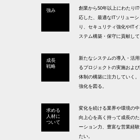
創業から50年以上にわたり
強み
応した、最適なITソリュー
り、セキュリティ強化やIT
ステム構築・保守に貢献して
新たなシステムの導入・活用
成長
戦略
るプロジェクトの実施および
体制の構築に注力していく。
強化を図る。
変化を続ける業界や環境の中
求める
人材に
向上心を高く持って成長のた
ついて
ーション力、豊富な営業経験
たい。