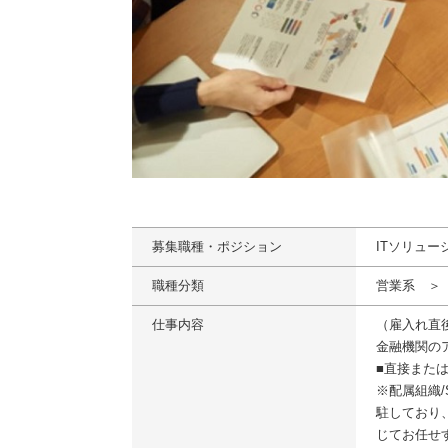
募集職種・ポジション
ITソリュ
職種分類
営業系 ＞
仕事内容
（雇入れ直
金融機関の
■直接また
※配属組織
駐しており
じてお任せ