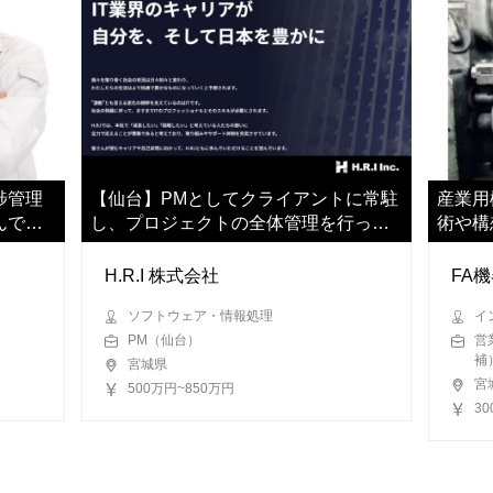
捗管理
【仙台】PMとしてクライアントに常駐
産業用
んでい
し、プロジェクトの全体管理を行って
術や構
いただきます
を
H.R.I 株式会社
FA
ソフトウェア・情報処理
イ
PM（仙台）
営
補
宮城県
宮
500万円~850万円
3