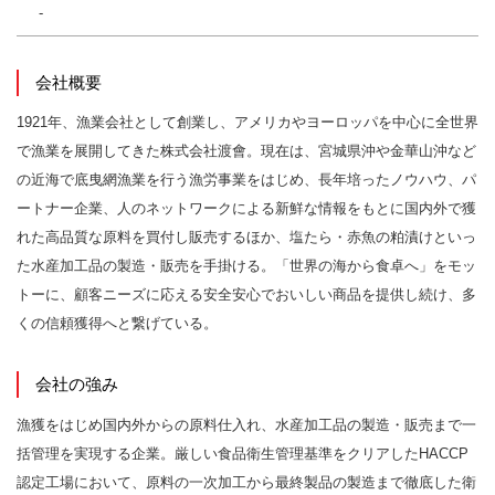
-
会社概要
1921年、漁業会社として創業し、アメリカやヨーロッパを中心に全世界
で漁業を展開してきた株式会社渡會。現在は、宮城県沖や金華山沖など
の近海で底曳網漁業を行う漁労事業をはじめ、長年培ったノウハウ、パ
ートナー企業、人のネットワークによる新鮮な情報をもとに国内外で獲
れた高品質な原料を買付し販売するほか、塩たら・赤魚の粕漬けといっ
た水産加工品の製造・販売を手掛ける。「世界の海から食卓へ」をモッ
トーに、顧客ニーズに応える安全安心でおいしい商品を提供し続け、多
くの信頼獲得へと繋げている。
会社の強み
漁獲をはじめ国内外からの原料仕入れ、水産加工品の製造・販売まで一
括管理を実現する企業。厳しい食品衛生管理基準をクリアしたHACCP
認定工場において、原料の一次加工から最終製品の製造まで徹底した衛