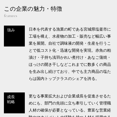
この企業の魅力・特徴
features
日本を代表する漁業の町である宮城県塩釜市に
強み
工場を構え、水産物の加工・販売など幅広い事
業を展開。自社で調味液の開発・生産を行うこ
とで低コスト化・迅速な開発を実現。赤魚の粕
漬け・子持ち浅羽かれい煮付け・あなご蒲焼・
ほっけの開き干しなどこれまでに数多くの商品
を生み出し続けており、中でも主力商品の塩た
らは国内トップクラスのシェアを誇る。
更なる事業拡大および企業成長を促進させるた
成長
戦略
めにも、部門の先頭に立ち牽引していく管理職
人材の確保が必要となっている。豊富な営業経