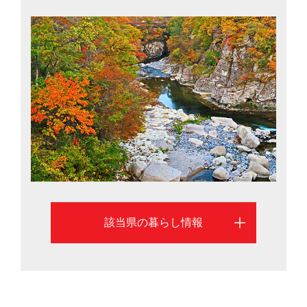
駅から東京駅までは約90分、仙台空港へは仙台中心部か
ら電車で約20分と、県外への交通アクセスは至便。土地
購入平均価格は東京の10分の1で賃料は約半分と、物価
が比較的安いのも特徴です。日々の暮らしに必要な機能
がコンパクトにまとまった100万人都市・仙台市を中心
に、宮城での暮らしを考える際に役立つ情報を掲載して
います。
該当県の暮らし情報