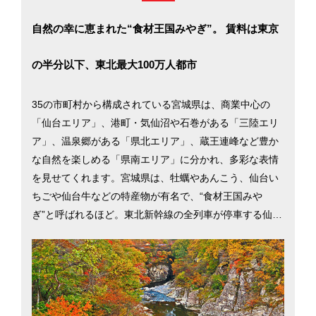
自然の幸に恵まれた“食材王国みやぎ”。 賃料は東京
の半分以下、東北最大100万人都市
35の市町村から構成されている宮城県は、商業中心の
「仙台エリア」、港町・気仙沼や石巻がある「三陸エリ
ア」、温泉郷がある「県北エリア」、蔵王連峰など豊か
な自然を楽しめる「県南エリア」に分かれ、多彩な表情
を見せてくれます。宮城県は、牡蠣やあんこう、仙台い
ちごや仙台牛などの特産物が有名で、“食材王国みや
ぎ”と呼ばれるほど。東北新幹線の全列車が停車する仙台
駅から東京駅までは約90分、仙台空港へは仙台中心部か
ら電車で約20分と、県外への交通アクセスは至便。土地
購入平均価格は東京の10分の1で賃料は約半分と、物価
が比較的安いのも特徴です。日々の暮らしに必要な機能
がコンパクトにまとまった100万人都市・仙台市を中心