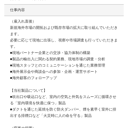
仕事内容
（雇入れ直後）
新規海外市場の開拓および既存市場の拡大に取り組んでいただき
ます。
必要に応じて現地に出張し、視察や市場調査も行っていただきま
す。
■現地パートナー企業との交渉・協力体制の構築
■製品の輸出入に関わる契約業務、現地市場の調査・分析
■現地スタッフとのコミュニケーションを通じた業務管理
■海外展示会や商談会への参加・企画・運営サポート
■海外顧客のフォローアップ
【当社製品について】
■吹出口や吸込口など、室内の空気と外気をスムーズに循環させ
る「室内環境を快適に保つ」製品
■ダクトを通じた延焼を防ぐ防火ダンパー、煙を素早く室外に排
出する排煙口など「火災時に人の命を守る」製品