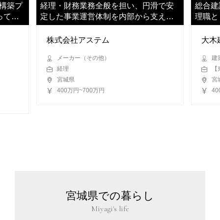
構築プ
経理・財務業務全般を担い、円滑で安
総合建
ってい
定した事業運営体制を内部から支えて
理職と
いただきます
ます
株式会社アステム
大木
メーカー（その他）
建
経理
【
宮城県
宮
400万円~700万円
4
宮城県での暮らし
Miyagi's life