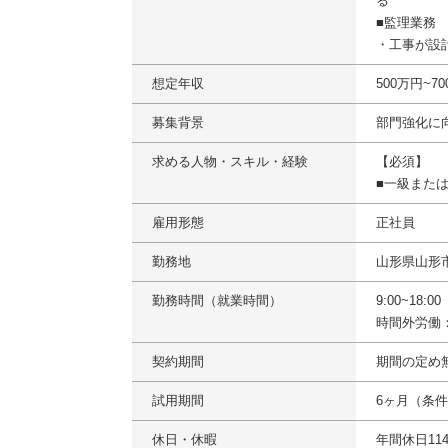
る
■監理業務
・工事が設
想定年収
500万円~
募集背景
部門強化に
求める人物・スキル・経験
【必須】
■一級また
雇用形態
正社員
勤務地
山形県山形
勤務時間（就業時間）
9:00~18:
時間外労働
契約期間
期間の定め
試用期間
6ヶ月（条
休日・休暇
年間休日11