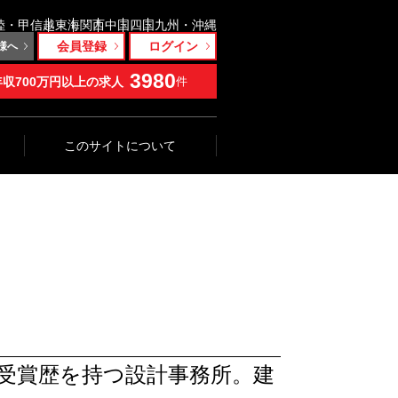
陸・甲信越
東海
関西
中国
四国
九州・沖縄
会員登録
ログイン
様へ
3980
年収700万円以上の求人
件
このサイトについて
受賞歴を持つ設計事務所。建