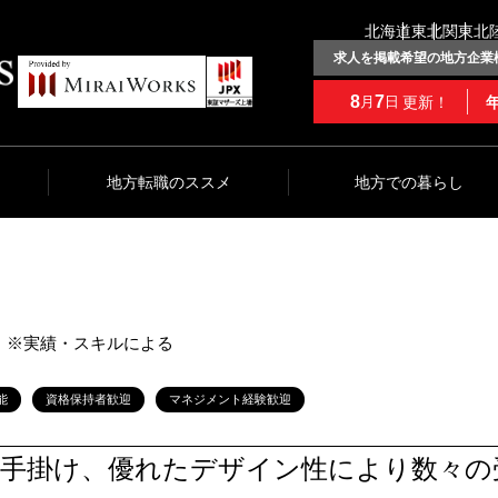
北海道
東北
関東
北
求人を掲載希望の地方企業
8
7
更新！
月
日
地方転職のススメ
地方での暮らし
万円 ※実績・スキルによる
能
資格保持者歓迎
マネジメント経験歓迎
を手掛け、優れたデザイン性により数々の