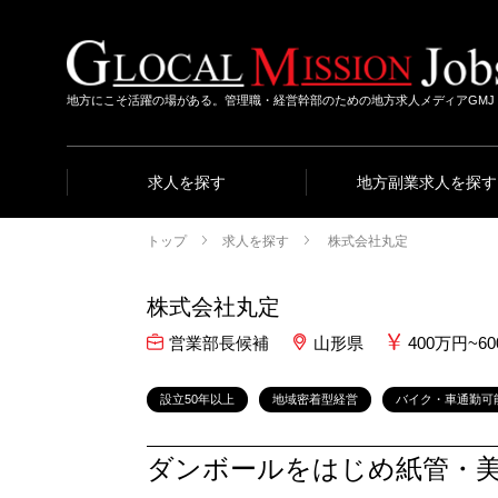
地方にこそ活躍の場がある。管理職・経営幹部のための地方求人メディアGMJ
求人を探す
地方副業求人を探す
トップ
求人を探す
株式会社丸定
株式会社丸定
営業部長候補
山形県
400万円~6
設立50年以上
地域密着型経営
バイク・車通勤可
ダンボールをはじめ紙管・