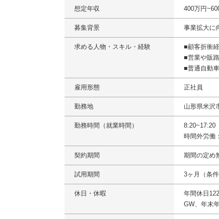
想定年収
400万円~6
募集背景
事業拡大に
求める人物・スキル・経験
■顧客折衝
■営業や販
■普通自動
雇用形態
正社員
勤務地
山形県米沢
勤務時間（就業時間）
8:20~17:
時間外労働
契約期間
期間の定め
試用期間
3ヶ月（条
休日・休暇
年間休日12
GW、年末