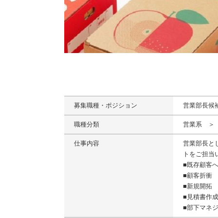
募集職種・ポジション
営業部長候
職種分類
営業系 ＞
仕事内容
営業部長と
トをご担当
■既存顧客
■顧客折衝
■新規開拓
■見積書作
■部下マネ