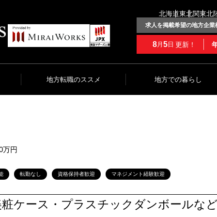
北海道
東北
関東
北
求人を掲載希望の地方企業
8
5
更新！
月
日
地方転職のススメ
地方での暮らし
00万円
能
転勤なし
資格保持者歓迎
マネジメント経験歓迎
美粧ケース・プラスチックダンボールなど