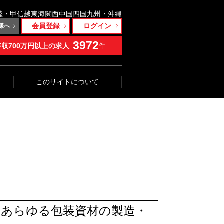
陸・甲信越
東海
関西
中国
四国
九州・沖縄
会員登録
ログイン
様へ
3972
年収700万円以上の求人
件
このサイトについて
あらゆる包装資材の製造・