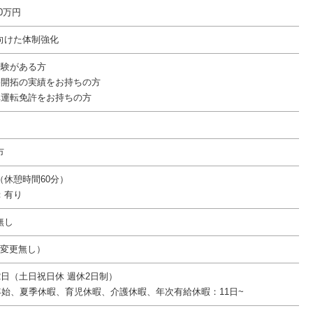
00万円
向けた体制強化
経験がある方
路開拓の実績をお持ちの方
車運転免許をお持ちの方
市
20（休憩時間60分）
：有り
無し
件変更無し）
2日（土日祝日休 週休2日制）
年始、夏季休暇、育児休暇、介護休暇、年次有給休暇：11日~