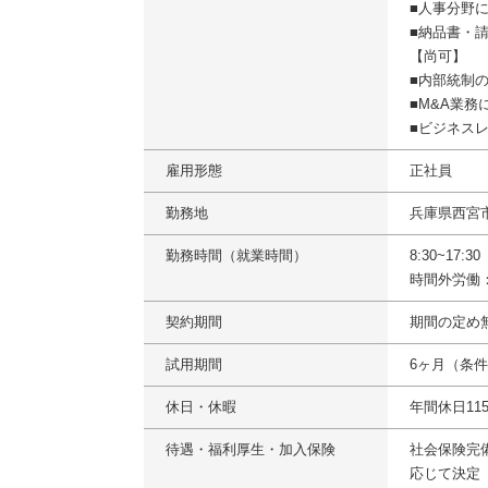
■人事分野
■納品書・
【尚可】
■内部統制
■M&A業務
■ビジネス
雇用形態
正社員
勤務地
兵庫県西宮
勤務時間（就業時間）
8:30~17:
時間外労働
契約期間
期間の定め
試用期間
6ヶ月（条
休日・休暇
年間休日1
待遇・福利厚生・加入保険
社会保険完
応じて決定