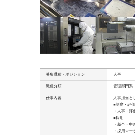
募集職種・ポジション
人事
職種分類
管理部門系
仕事内容
人事担当と
■制度・評
・人事・評
■採用
・新卒・中
・採用マー