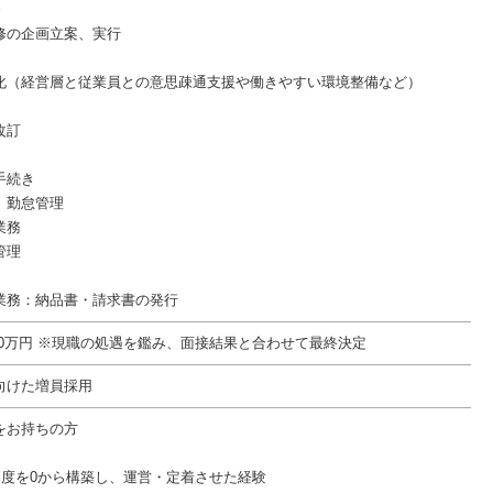
修
修の企画立案、実行
化（経営層と従業員との意思疎通支援や働きやすい環境整備など）
改訂
手続き
、勤怠管理
業務
管理
業務：納品書・請求書の発行
650万円 ※現職の処遇を鑑み、面接結果と合わせて最終決定
向けた増員採用
をお持ちの方
制度を0から構築し、運営・定着させた経験