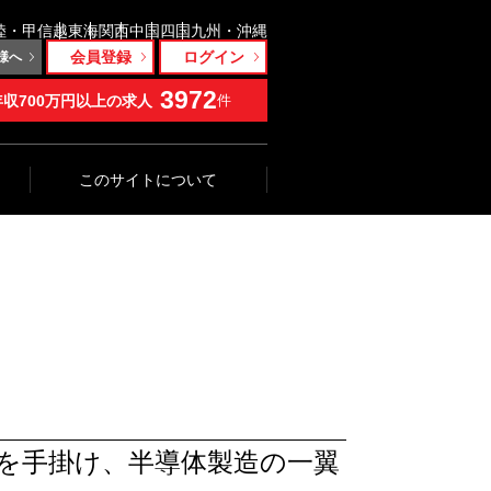
陸・甲信越
東海
関西
中国
四国
九州・沖縄
会員登録
ログイン
様へ
3972
年収700万円以上の求人
件
このサイトについて
を手掛け、半導体製造の一翼