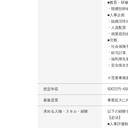
■教育・研
・階層別研
■人事企画
・組織活性
・人員配置
・就業規則
■労務
・社会保険
・給与計算
・福利厚生
・安全衛生
※営業事務
想定年収
500万円~
募集背景
事業拡大に
求める人物・スキル・経験
以下の経験
【必須】
■人事評価