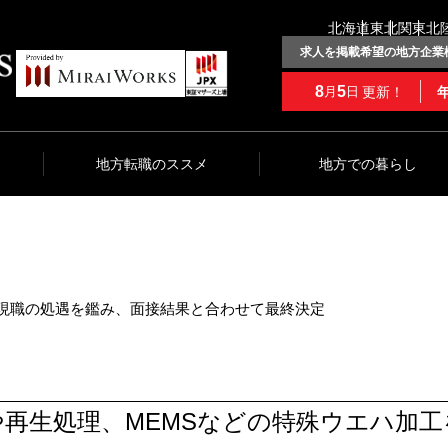
北海道
東北
関東
北
求人を掲載希望の地方企業
8
5
更新！
月
日
地方転職のススメ
地方での暮らし
円 ※現職の処遇を鑑み、面接結果と合わせて最終決定
再生処理、MEMSなどの特殊ウエハ加工