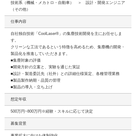
技術系（機械・メカトロ・自動車） ＞ 設計・開発エンジニア
（その他）
仕事内容
自社独自技術「CoolLaser®」の集塵技術開発を主にお任せしま
す。
クリーンな工法であるという特徴を高めるため、集塵機の開発・
製品化を推進していただきます。
■集塵対象の評価
■開発方針の立案と、実験を通じた実証
■設計・製造委託先（社外）との詳細仕様策定、各種管理業務
■製品製作納期・品質の管理
■製品の導入・立ち上げ
想定年収
500万円~800万円※経験・スキルに応じて決定
募集背景
事業拡大に向けた体制強化