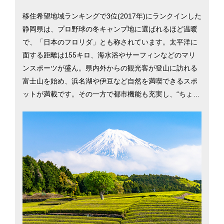
移住希望地域ランキングで3位(2017年)にランクインした
静岡県は、プロ野球の冬キャンプ地に選ばれるほど温暖
で、「日本のフロリダ」とも称されています。太平洋に
面する距離は155キロ、海水浴やサーフィンなどのマリ
ンスポーツが盛ん。県内外からの観光客が登山に訪れる
富士山を始め、浜名湖や伊豆など自然を満喫できるスポ
ットが満載です。その一方で都市機能も充実し、“ちょう
どいい地方都市”が移住者の人気を集めています。2015
年には静岡市の、親目線に立った子育て支援が高い評価
を受け、「共働き 子育てしやすい街（地方都市編）」で
1位に。静岡県の二大都市、静岡市と浜松市での暮らしを
考える際に役立つ、さまざまな移住情報を掲載していま
す。