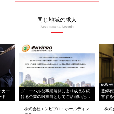
同じ地域の求人
Recommend Recruit
ーカー
グローバルな事業展開により成長を続
登録有
ード
ける企業のIR担当としてご活躍いただ
営する
きます
躍いた
株式会社エンビプロ・ホールディン
株式