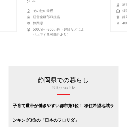
グス
旅
その他の業種
経
経営企画部IR担当
静
静岡県
4
500万円~800万円（経験などによ
り上下する可能性あり）
静岡県での暮らし
Niigata's life
子育て世帯が働きやすい都市第1位！ 移住希望地域ラ
ンキング3位の「日本のフロリダ」