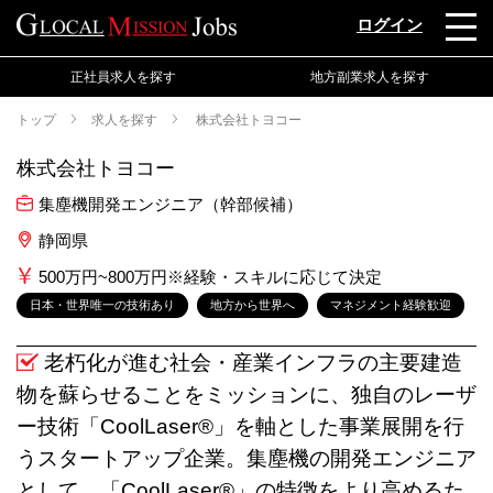
ログイン
正社員求人を探す
地方副業求人を探す
トップ
求人を探す
株式会社トヨコー
株式会社トヨコー
集塵機開発エンジニア（幹部候補）
静岡県
500万円~800万円※経験・スキルに応じて決定
日本・世界唯一の技術あり
地方から世界へ
マネジメント経験歓迎
老朽化が進む社会・産業インフラの主要建造
物を蘇らせることをミッションに、独自のレーザ
ー技術「CoolLaser®」を軸とした事業展開を行
うスタートアップ企業。集塵機の開発エンジニア
として、「CoolLaser®」の特徴をより高めるた