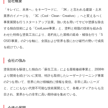
会社概要
「キレイに、未来へ」をキーワードに、「3K」と言われる建築・土木
業界のイメージを、「3C（Cool・Clean・Creative）」へと変えるべく
事業展開を行うスタートアップ企業。強い光を用いてサビや塗膜を除去
する独自技術による「CoolLaser事業」と、塗料と樹脂の技術を組み合
わせた特殊な塗装工法により、老朽化した屋根の延命・補強を行う「S
OSEI事業」の2つを軸に、全国および世界を股にかけ破竹の勢いで成長
を続けている。
会社の強み
塗装技術を駆使した独自の「蘇生工法」による屋根修繕事業と、2008年
より開発を続けついに実現、特許も取得したレーザークリーニング事業
の2つを用いて、世界に向け積極的に情報を発信。非常に高いニーズ
と、どこにもない代替不可能な技術展開として、各種メディアからも注
目され、業界からの非常に高い期待値を集めている。
今後の展開