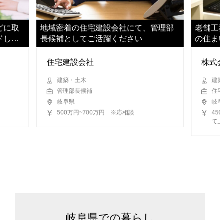
どに取
地域密着の住宅建設会社にて、管理部
老舗工
ドして
長候補としてご活躍ください
の住ま
い
住宅建設会社
株式
建築・土木
建
管理部長候補
住
岐阜県
岐
500万円~700万円 ※応相談
4
て
岐阜県での暮らし