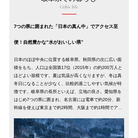
Gifu's life
7つの県に囲まれた「日本の真ん中」でアクセス至
便！自然豊かな“水がおいしい県”
日本のほぼ中央に位置する岐阜県。秋田県の次に広い面
積をもち、人口は全国第17位（2015年）の約200万人と
ほどよい規模です。夏は気温が高くなりますが、冬は真
冬日になることが少なく、比較的過ごしやすい気候が特
徴です。岐阜県の長所といえば、立地の良さ。愛知県を
はじめ7つの県に囲まれ、名古屋には電車で約20分、新
幹線を使えば東京まで約2時間、大阪まで約1時間でアク
セスできます。企業も多く集まっており、有効求人倍率
の高さや失業率の低さは全国トップクラス。都市部は電
車やバスの数が多く、車を使う機会が減ったという移住