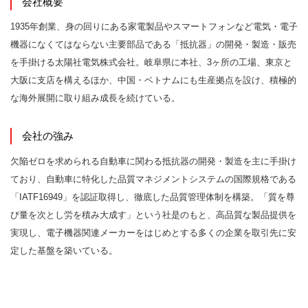
会社概要
1935年創業、身の回りにある家電製品やスマートフォンなど電気・電子
機器になくてはならない主要部品である「抵抗器」の開発・製造・販売
を手掛ける太陽社電気株式会社。岐阜県に本社、3ヶ所の工場、東京と
大阪に支店を構えるほか、中国・ベトナムにも生産拠点を設け、積極的
な海外展開に取り組み成長を続けている。
会社の強み
欠陥ゼロを求められる自動車に関わる抵抗器の開発・製造を主に手掛け
ており、自動車に特化した品質マネジメントシステムの国際規格である
「IATF16949」を認証取得し、徹底した品質管理体制を構築。「質を尊
び量を次とし労を積み大成す」という社是のもと、高品質な製品提供を
実現し、電子機器関連メーカーをはじめとする多くの企業を取引先に安
定した基盤を築いている。