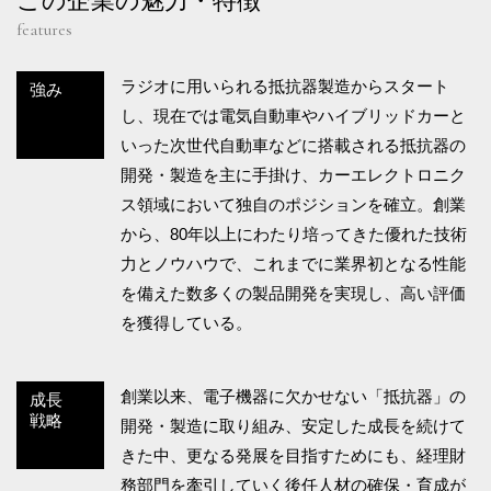
この企業の魅力・特徴
features
ラジオに用いられる抵抗器製造からスタート
強み
し、現在では電気自動車やハイブリッドカーと
いった次世代自動車などに搭載される抵抗器の
開発・製造を主に手掛け、カーエレクトロニク
ス領域において独自のポジションを確立。創業
から、80年以上にわたり培ってきた優れた技術
力とノウハウで、これまでに業界初となる性能
を備えた数多くの製品開発を実現し、高い評価
を獲得している。
創業以来、電子機器に欠かせない「抵抗器」の
成長
戦略
開発・製造に取り組み、安定した成長を続けて
きた中、更なる発展を目指すためにも、経理財
務部門を牽引していく後任人材の確保・育成が