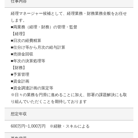
仕事内容
経理マネージャー候補として、経理業務・財務業務全般をお任せ
します。
■両業務（経理・財務）の管理・監督
【経理】
■日次の経費精算
■仕分け等から月次の給与計算
■売掛金回収
■年次の決算処理等
【財務】
■予算管理
■資金計画
■資金調達計画の策定等
※日々の業務を円滑に進めることに加え、部署の課題解決にも取
り組んでいただくことを期待しております
想定年収
600万円~1,000万円 ※経験・スキルによる