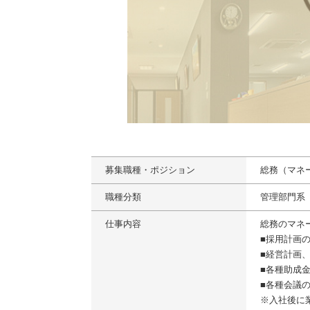
募集職種・ポジション
総務（マネ
職種分類
管理部門系
仕事内容
総務のマネ
■採用計画
■経営計画
■各種助成
■各種会議
※入社後に