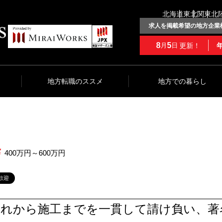
北海道
東北
関東
北
求人を掲載希望の地方企業
8
5
更新！
月
日
地方転職のススメ
地方での暮らし
400万円～600万円
歓迎
入れから施工までを一貫して請け負い、