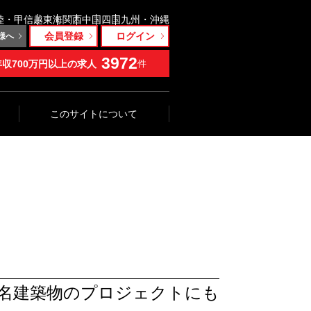
陸・甲信越
東海
関西
中国
四国
九州・沖縄
会員登録
ログイン
様へ
3972
年収700万円以上の求人
件
このサイトについて
著名建築物のプロジェクトにも