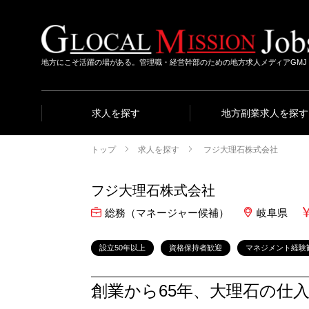
地方にこそ活躍の場がある。管理職・経営幹部のための地方求人メディアGMJ
求人を探す
地方副業求人を探す
トップ
求人を探す
フジ大理石株式会社
フジ大理石株式会社
総務（マネージャー候補）
岐阜県
設立50年以上
資格保持者歓迎
マネジメント経験
創業から65年、大理石の仕