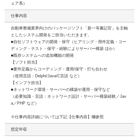
ェア系）
仕事内容
自動車整備業界向けのパッケージソフト「新一等書記官」を主軸
としたシステム開発をご担当いただきます。
■自社ソフトウェアの開発・保守（ヒアリング・用件定義・コー
ディング・テスト・保守・経験によりサーバー構築 ほか）
■既存システムへの追加機能の開発
【ソフト担当】
■要件定義からコーディング・運用/保守・打ち合わせ
（使用言語：Delphi/Java/C言語 など）
【インフラ担当】
■ネットワーク環境・サーバーの構築や運用・保守など
（必要知識・言語：ネットワーク設計・サーバー構築経験／Jav
a／PHP など）
※仕事内容詳細については下記【仕事内容】欄参照
想定年収