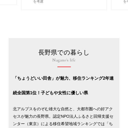
を考慮
を
長野県での暮らし
Nagano's life
「ちょうどいい田舎」が魅力、移住ランキング2年連
続全国第1位！子どもや女性に優しい県
北アルプスをのぞむ雄大な自然と、大都市圏への好アク
セスが魅力の長野県。認定NPO法人ふるさと回帰支援セ
ンター（東京）による移住希望地域ランキングでは「ち