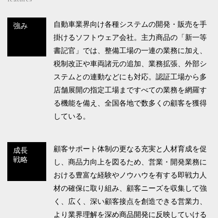
自動車業界向け各種システムの開発・販売を手
強み
掛けるソフトウェア会社。主力商品の「新一等
書記官」では、整備工場の一連の業務に加え、
税制改正や車両諸元の追加、業務拡張、外部シ
ステムとの連動などにも対応。認証工場から多
店舗展開の指定工場まですべての業務を網羅す
る機能を備え、全国各地で数多くの顧客を獲得
している。
顧客サポート体制の更なる充実と人材育成を促
成長
戦略
し、商品力向上を図るため、営業・開発業務に
おける豊富な経験やノウハウを有する即戦力人
材の確保に取り組み、顧客ニーズを収集して強
く、広く、深い顧客接点を創造できる営業力、
より業界理解を深め商品開発に反映していける