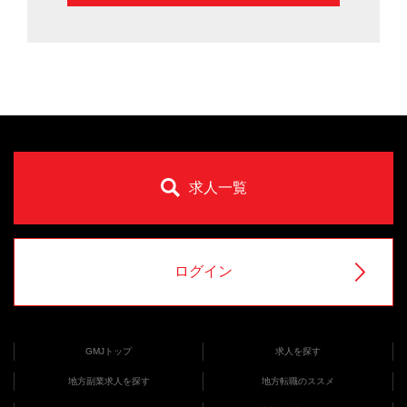
大王わさびなど食の豊かさも魅力です。長野県は安心し
て子どもを産み、育てられるよう多子世帯の保育料を減
免。女性の就業率全国2位や高齢者就業率は日本一（201
5年）など誰にでも居場所がある県づくりを進めていま
す。長野市と松本市を中心に、長野県への移住を検討す
るのに役立つ情報を掲載しています。
求人一覧
ログイン
GMJトップ
求人を探す
地方副業求人を探す
地方転職のススメ