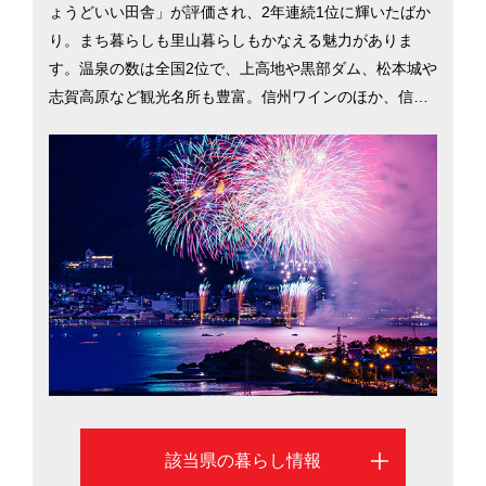
ょうどいい田舎」が評価され、2年連続1位に輝いたばか
り。まち暮らしも里山暮らしもかなえる魅力がありま
す。温泉の数は全国2位で、上高地や黒部ダム、松本城や
志賀高原など観光名所も豊富。信州ワインのほか、信州
ジビエや大王わさびなど食の豊かさも魅力です。長野県
は安心して子どもを産み、育てられるよう多子世帯の保
育料を減免。女性の就業率全国 2位や高齢者就業率は日
本一（2015年）など誰にでも居場所がある県づくりを進
めています。長野市と松本市を中心に、長野県への移住
を検討するのに役立つ情報を掲載しています。北アルプ
スをのぞむ雄大な自然と、大都市圏への好アクセスが魅
力の長野県。認定NPO法人ふるさと回帰支援センター
（東京）による移住希望地域ランキングでは「ちょうど
いい田舎」が評価され、2年連続1位に輝いたばかり。ま
ち暮らしも里山暮らしもかなえる魅力があります。温泉
の数は全国2位で、上高地や黒部ダム、松本城や志賀高原
該当県の暮らし情報
など観光名所も豊富。信州ワインのほか、信州ジビエや