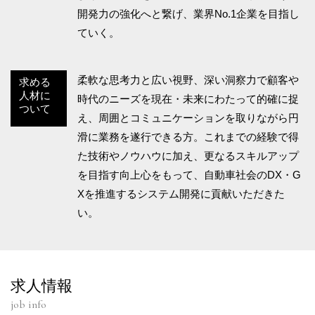
開発力の強化へと繋げ、業界No.1企業を目指し
ていく。
柔軟な思考力と広い視野、深い洞察力で顧客や
求める
人材に
時代のニーズを現在・未来にわたって的確に捉
ついて
え、周囲とコミュニケーションを取りながら円
滑に業務を遂行できる方。これまでの経験で得
た技術やノウハウに加え、更なるスキルアップ
を目指す向上心をもって、自動車社会のDX・G
Xを推進するシステム開発に貢献いただきた
い。
求人情報
job info