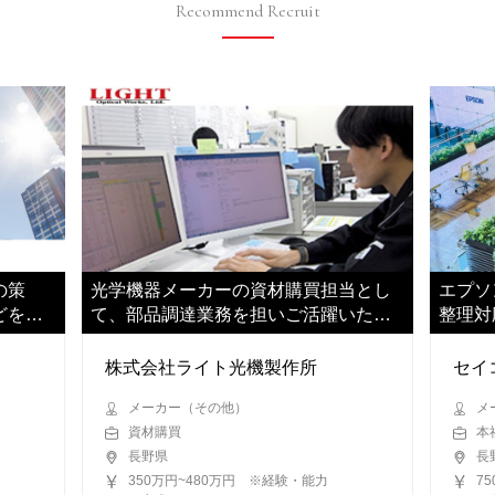
Recommend Recruit
の策
光学機器メーカーの資材購買担当とし
エプソ
どをご
て、部品調達業務を担いご活躍いただ
整理対
きます
す
株式会社ライト光機製作所
セイ
メーカー（その他）
メ
資材購買
本
長野県
長
350万円~480万円 ※経験・能力
7