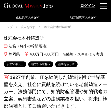
ログイン
正社員求人を探す
地方副業求人を探す
トップ
求人を探す
株式会社木村鋳造所
株式会社木村鋳造所
法務（将来の幹部候補）
静岡県
400万円~600万円 ※経験・スキルより考慮
設立50年以上
地方から世界へ
語学を活かす
1927年創業、ITを駆使した鋳造技術で世界基
盤を支え、社会に貢献を続けている老舗鋳造メー
カー。法務部門にて、知的財産管理や知的戦略の
立案、契約審査などの法務業務を担い、将来は幹
部候補としてご活躍いただきます。