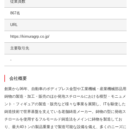
従業員数
867名
URL
https://kimuragrp.co.jp/
主要取引先
-
会社概要
創業から96年、自動車のボディプレス金型や工業機械・産業機械部品用
鋳物の製造・加工・販売のほか発泡スチロールにおける模型・モニュメ
ント・フィギュアの製造・販売など様々な事業を展開し、ITを駆使した
鋳造技術で世界基盤を支えている老舗鋳造メーカー。鋳物の型に発砲ス
チロールを使用するフルモールド鋳造法をメインに鋳物を製造してお
り、最大40トンの製品重量まで製造可能な設備を備え、多くのニーズに