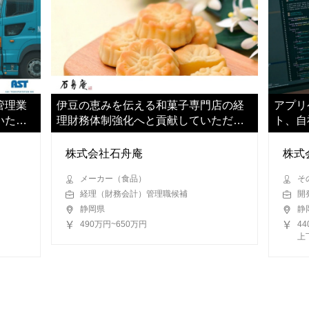
管理業
伊豆の恵みを伝える和菓子専門店の経
アプリ
いただ
理財務体制強化へと貢献していただき
ト、自
ます
いただ
株式会社石舟庵
株式
メーカー（食品）
そ
経理（財務会計）管理職候補
開
静岡県
静
490万円~650万円
4
上