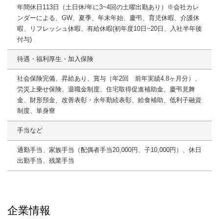
年間休日113日（土日休/年に3~4回の土曜出勤あり）※会社カレ
ンダーによる、GW、夏季、年末年始、慶弔、育児休暇、介護休
暇、リフレッシュ休暇、有給休暇(初年度10日~20日、入社半年後
付与)
待遇・福利厚生・加入保険
社会保険完備、昇給あり、賞与（年2回 前年実績4.8ヶ月分）、
労災上乗せ保険、退職金制度、住宅取得促進補助金、慶弔見舞
金、財形預金、改善表彰・永年勤続表彰、給食補助、低利子融資
制度、単身寮
手当など
通勤手当、家族手当（配偶者手当20,000円、子10,000円）、休日
出勤手当、残業手当
企業情報