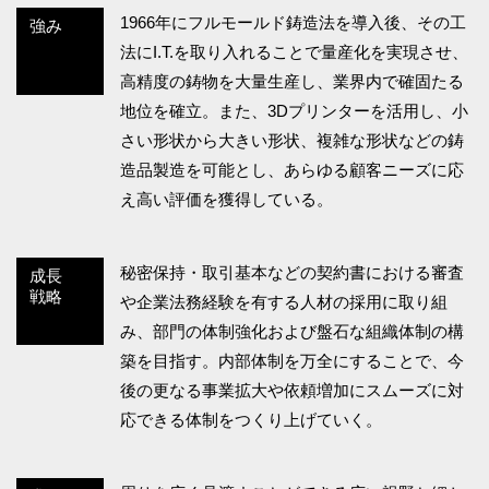
1966年にフルモールド鋳造法を導入後、その工
強み
法にI.T.を取り入れることで量産化を実現させ、
高精度の鋳物を大量生産し、業界内で確固たる
地位を確立。また、3Dプリンターを活用し、小
さい形状から大きい形状、複雑な形状などの鋳
造品製造を可能とし、あらゆる顧客ニーズに応
え高い評価を獲得している。
秘密保持・取引基本などの契約書における審査
成長
戦略
や企業法務経験を有する人材の採用に取り組
み、部門の体制強化および盤石な組織体制の構
築を目指す。内部体制を万全にすることで、今
後の更なる事業拡大や依頼増加にスムーズに対
応できる体制をつくり上げていく。