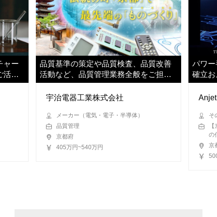
チャー
品質基準の策定や品質検査、品質改善
パワー
ご活躍
活動など、品質管理業務全般をご担当
確立お
いただきます
いただ
宇治電器工業株式会社
Anje
メーカー（電気・電子・半導体）
そ
品質管理
【
の
京都府
京
405万円~540万円
50