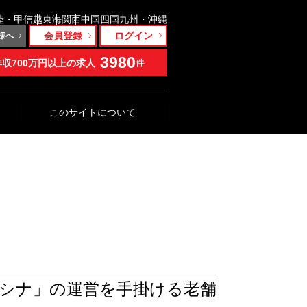
陸・甲信越
東海
関西
中国
四国
九州・沖縄
会員登録
ログイン
様へ
3980
年収700万円以上の求人
件
このサイトについて
ニシナ」の運営を手掛ける老舗