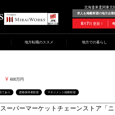
北海道
東北
関東
北
求人を掲載希望の地方企業
8
7
更新！
月
日
地方転職のススメ
地方での暮らし
600万円
当てあり
資格保持者歓迎
マネジメント経験歓迎
指のスーパーマーケットチェーンストア「