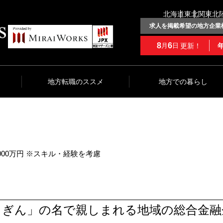
北海道
東北
関東
北
求人を掲載希望の地方企業
8
6
更新！
月
日
地方転職のススメ
地方での暮らし
1,000万円 ※スキル・経験を考慮
うぎん」の名で親しまれる地域の総合金