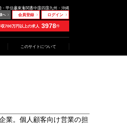
陸・甲信越
東海
関西
中国
四国
九州・沖縄
会員登録
ログイン
様へ
3978
年収700万円以上の求人
件
このサイトについて
融企業。個人顧客向け営業の担