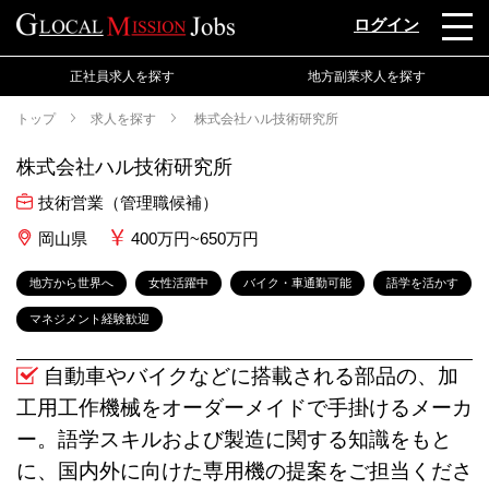
ログイン
正社員求人を探す
地方副業求人を探す
トップ
求人を探す
株式会社ハル技術研究所
株式会社ハル技術研究所
技術営業（管理職候補）
岡山県
400万円~650万円
地方から世界へ
女性活躍中
バイク・車通勤可能
語学を活かす
マネジメント経験歓迎
自動車やバイクなどに搭載される部品の、加
工用工作機械をオーダーメイドで手掛けるメーカ
ー。語学スキルおよび製造に関する知識をもと
に、国内外に向けた専用機の提案をご担当くださ