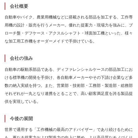
会社概要
自動車やバイク、農業用機械などに搭載される部品を加工する、工作専
用機の設計・販売を行うメーカー。優れた提案力・現場力を強みに、ブ
ローチ盤・デフケース・アクスルシャフト・球面加工機といった、様々
な加工用工作機をオーダーメイドで手掛けている。
会社の強み
自動車の駆動系部品である、ディファレンシャルケースの部品加工にお
ける標準機の開発を手掛け、各自動車メーカーやその下請け企業など多
数の納入実績を持つ。また、営業部・技術部・工務部・製造部・総務部
それぞれが一丸となり連携をとることで、高い顧客満足度を誇る製品提
供を実現している。
今後の展開
世界で通用する「工作機械の最高のアドバイザー」であり続けるために
も、更なる提案力および製造力の向上に努め、より高品質なモノづくり