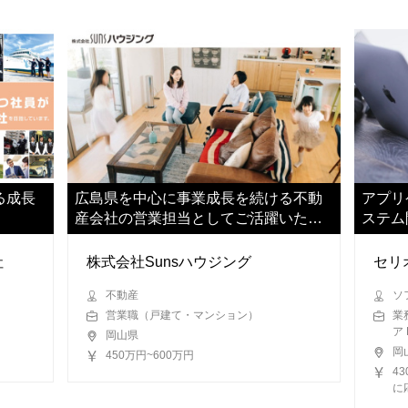
る成長
広島県を中心に事業成長を続ける不動
アプリ
産会社の営業担当としてご活躍いただ
ステム
きます
して業
社
株式会社Sunsハウジング
セリ
不動産
ソ
営業職（戸建て・マンション）
業
ア 
岡山県
岡
450万円~600万円
4
に