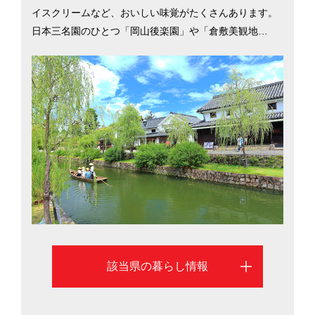
イスクリームなど、おいしい味覚がたくさんあります。
日本三名園のひとつ「岡山後楽園」や「倉敷美観地
区」、温泉郷の「美作三湯」など観光スポットも多く、
夏は海水浴、冬はスキーや温泉など県内のレジャーも充
実しています。県には4つの高速道路、JR岡山駅からは6
本の在来線が東西南北に張り巡らされ、本州と四国・九
州を結び、大阪や福岡など近郊の大都市へ行くのにも便
利です。また、全国でもトップクラスの医師数を誇り、
豊かな自然環境の中で安心して子育てができるのも魅力
です。岡山市と倉敷市を中心に岡山県での暮らしを考え
る際に役立つ情報を掲載しています
該当県の暮らし情報