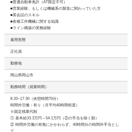
■普通⾃動⾞免許（AT限定不可）
■営業経験、もしくは機械系の製造に関わっていた⽅
■英会話のスキル
■各種⼯作機械に関する知識
■ライン構築の実務経験
雇用形態
正社員
勤務地
岡山県岡山市
勤務時間（就業時間）
8:20~17:30（休憩時間70分）
時間外労働：有り（月平均40時間程度）
※固定残業代制
① 基本給33.3万円～54.1万円（②の手当を除く額）
② 時間外労働の有無にかかわらず、40時間分の時間外手当とし
て