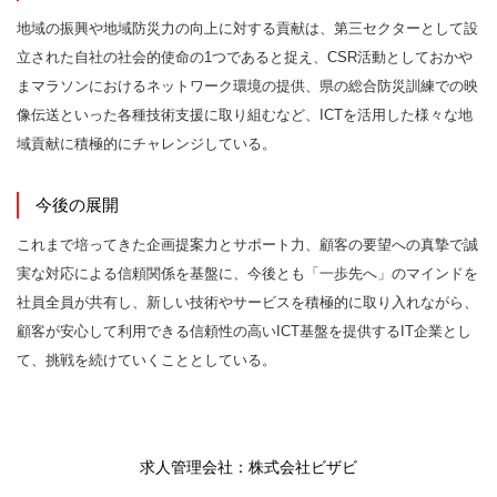
地域の振興や地域防災力の向上に対する貢献は、第三セクターとして設
立された自社の社会的使命の1つであると捉え、CSR活動としておかや
まマラソンにおけるネットワーク環境の提供、県の総合防災訓練での映
像伝送といった各種技術支援に取り組むなど、ICTを活用した様々な地
域貢献に積極的にチャレンジしている。
今後の展開
これまで培ってきた企画提案力とサポート力、顧客の要望への真摯で誠
実な対応による信頼関係を基盤に、今後とも「一歩先へ」のマインドを
社員全員が共有し、新しい技術やサービスを積極的に取り入れながら、
顧客が安心して利用できる信頼性の高いICT基盤を提供するIT企業とし
て、挑戦を続けていくこととしている。
求人管理会社：株式会社ビザビ