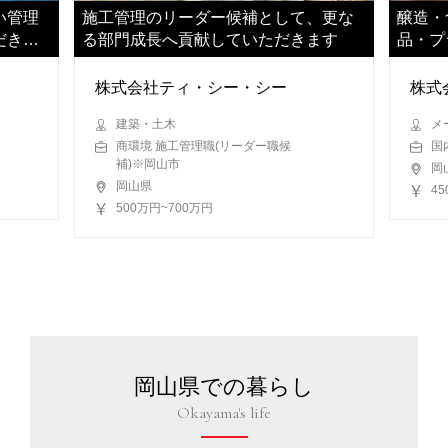
い管理
施工管理のリーダー候補として、更な
醸造・
だきま
る部門成長へ貢献していただきます
品・プ
担当い
株式会社ティ・シー・シー
株式
建築・土木
メ
商環境 施工管理職(リーダー職候
国
補)※岡山市
岡
岡山県
4
500万円~700万円
岡山県での暮らし
Okayama's life