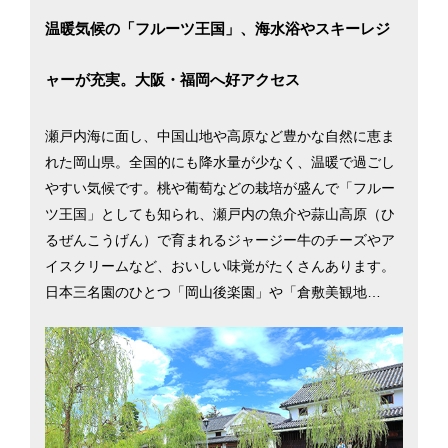
温暖気候の「フルーツ王国」、海水浴やスキーレジ
ャーが充実。大阪・福岡へ好アクセス
瀬戸内海に面し、中国山地や高原など豊かな自然に恵ま
れた岡山県。全国的にも降水量が少なく、温暖で過ごし
やすい気候です。桃や葡萄などの栽培が盛んで「フルー
ツ王国」としても知られ、瀬戸内の魚介や蒜山高原（ひ
るぜんこうげん）で育まれるジャージー牛のチーズやア
イスクリームなど、おいしい味覚がたくさんあります。
日本三名園のひとつ「岡山後楽園」や「倉敷美観地
区」、温泉郷の「美作三湯」など観光スポットも多く、
夏は海水浴、冬はスキーや温泉など県内のレジャーも充
実しています。県には4つの高速道路、JR岡山駅からは6
本の在来線が東西南北に張り巡らされ、本州と四国・九
州を結び、大阪や福岡など近郊の大都市へ行くのにも便
利です。また、全国でもトップクラスの医師数を誇り、