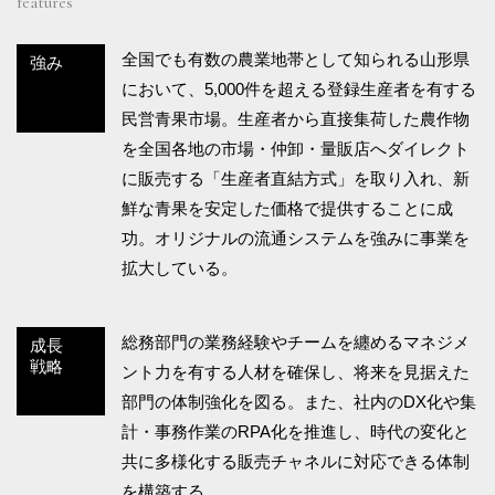
features
全国でも有数の農業地帯として知られる山形県
強み
において、5,000件を超える登録生産者を有する
民営青果市場。生産者から直接集荷した農作物
を全国各地の市場・仲卸・量販店へダイレクト
に販売する「生産者直結方式」を取り入れ、新
鮮な青果を安定した価格で提供することに成
功。オリジナルの流通システムを強みに事業を
拡大している。
総務部門の業務経験やチームを纏めるマネジメ
成長
戦略
ント力を有する人材を確保し、将来を見据えた
部門の体制強化を図る。また、社内のDX化や集
計・事務作業のRPA化を推進し、時代の変化と
共に多様化する販売チャネルに対応できる体制
を構築する。