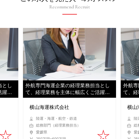
Recommend Recruit
当とし
外航専門海運企業の経理業務担当とし
外航専
活躍い
て、経理業務を主体に幅広くご活躍い
て、経
ただきます
ただき
横山海運株式会社
横山
陸運・海運・航空・鉄道
陸
総務部門（経理業務担当）
総
愛媛県
愛