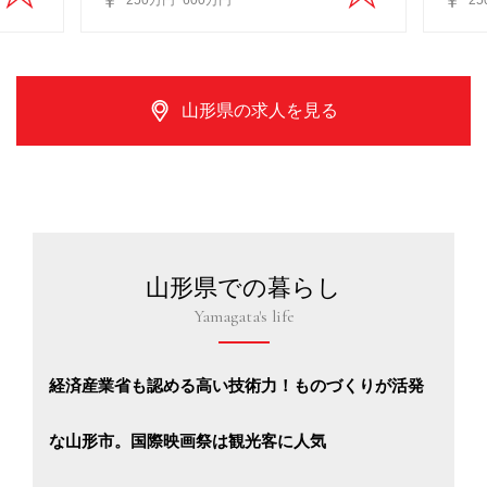
250万円~600万円
2
山形県の求人を見る
山形県での暮らし
Yamagata's life
経済産業省も認める高い技術力！ものづくりが活発
な山形市。国際映画祭は観光客に人気