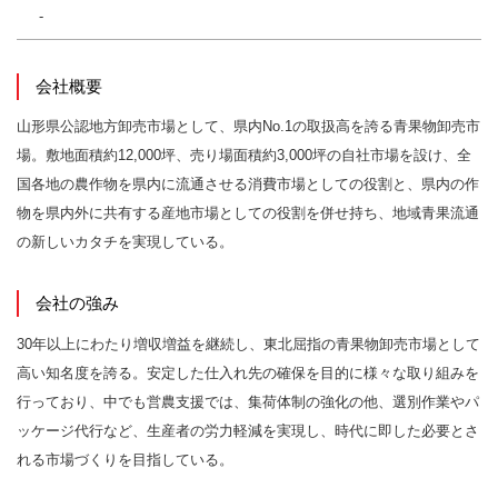
-
会社概要
山形県公認地方卸売市場として、県内No.1の取扱高を誇る青果物卸売市
場。敷地面積約12,000坪、売り場面積約3,000坪の自社市場を設け、全
国各地の農作物を県内に流通させる消費市場としての役割と、県内の作
物を県内外に共有する産地市場としての役割を併せ持ち、地域青果流通
の新しいカタチを実現している。
会社の強み
30年以上にわたり増収増益を継続し、東北屈指の青果物卸売市場として
高い知名度を誇る。安定した仕入れ先の確保を目的に様々な取り組みを
行っており、中でも営農支援では、集荷体制の強化の他、選別作業やパ
ッケージ代行など、生産者の労力軽減を実現し、時代に即した必要とさ
れる市場づくりを目指している。