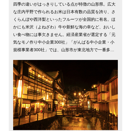
四季の違いがはっきりしている点が特徴の山形県。広大
な庄内平野で作られるお米は日本有数の品質を誇り、さ
くらんぼや西洋梨といったフルーツが全国的に有名。ほ
かにも米沢（よねざわ）牛や新鮮な海の幸など、おいし
い食べ物には事欠きません。経済産業省が選定する「元
気なモノ作り中小企業300社」「がんばる中小企業・小
規模事業者300社」では、山形市が東北地方で一番多く
選出されるなど、技術力の高さが評価されています。
「山形花笠まつり」や「山形国際ドキュメンタリー映画
祭」といったイベントをはじめ、ウインタースポーツを
目当てに多くの観光客が訪れます。県民の素朴で親切な
人柄や、犯罪発生率が全国で6番目に低い（2017年）と
いう安全な環境に憧れて移住する人も多くいます。そん
な山形県の魅力について、県庁所在地の山形市を中心に
紹介します。