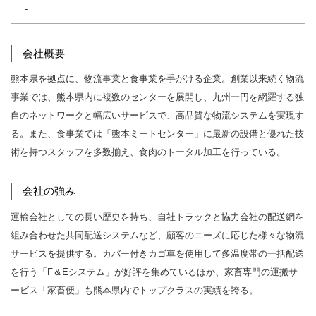
-
会社概要
熊本県を拠点に、物流事業と食事業を手がける企業。創業以来続く物流
事業では、熊本県内に複数のセンターを展開し、九州一円を網羅する独
自のネットワークと幅広いサービスで、高品質な物流システムを実現す
る。また、食事業では「熊本ミートセンター」に最新の設備と優れた技
術を持つスタッフを多数揃え、食肉のトータル加工を行っている。
会社の強み
運輸会社としての⻑い歴史を持ち、⾃社トラックと協⼒会社の配送網を
組み合わせた共同配送システムなど、顧客のニーズに応じた様々な物流
サービスを提供する。カバー付きカゴ⾞を使用して多温度帯の⼀括配送
を行う「F＆Eシステム」が好評を集めているほか、家畜専⾨の運搬サ
ービス「家畜便」も熊本県内でトップクラスの実績を誇る。