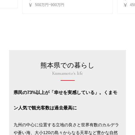
500万円~900万円
4
熊本県での暮らし
Kumamoto's life
県民の73%以上が「幸せを実感している」。くまモ
ン人気で観光客数は過去最高に
九州の中心に位置する立地の良さと世界有数のカルデラ
や蒼い海、大小120の島々からなる天草など豊かな自然