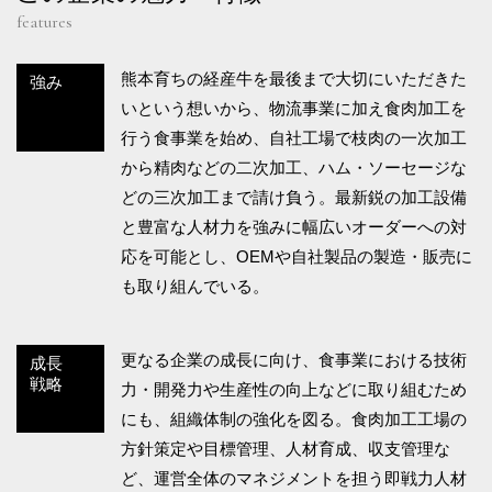
features
熊本育ちの経産牛を最後まで⼤切にいただきた
強み
いという想いから、物流事業に加え食肉加工を
行う食事業を始め、自社工場で枝⾁の一次加⼯
から精⾁などの二次加⼯、ハム・ソーセージな
どの三次加⼯まで請け負う。最新鋭の加⼯設備
と豊富な⼈材⼒を強みに幅広いオーダーへの対
応を可能とし、OEMや⾃社製品の製造・販売に
も取り組んでいる。
更なる企業の成長に向け、食事業における技術
成長
戦略
力・開発力や生産性の向上などに取り組むため
にも、組織体制の強化を図る。食肉加工工場の
方針策定や目標管理、人材育成、収支管理な
ど、運営全体のマネジメントを担う即戦力人材