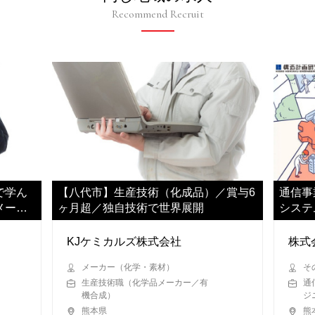
Recommend Recruit
で学ん
【八代市】生産技術（化成品）／賞与6
通信事
メーカ
ヶ月超／独自技術で世界展開
システ
力いた
KJケミカルズ株式会社
株式
メーカー（化学・素材）
そ
生産技術職（化学品メーカー／有
通
機合成）
ジ
熊本県
熊