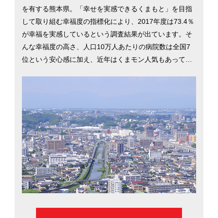
を有する熊本県。「幸せを実感できるくまもと」を目指
して取り組む幸福度の指標化により、2017年度は73.4％
が幸福を実感しているという調査結果が出ています。そ
んな幸福度の高さ、人口10万人あたりの病院数は全国7
位という安心感に加え、近年はくまモン人気もあってか
観光客の数も統計開始以来最高に。45ある市町村の中か
ら、県中心部の熊本市について移住情報を掲載していま
す。…