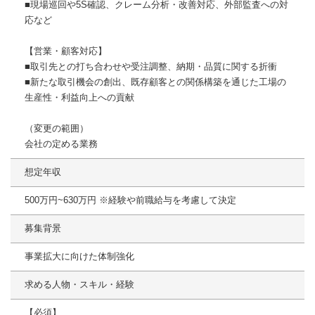
■現場巡回や5S確認、クレーム分析・改善対応、外部監査への対
応など
【営業・顧客対応】
■取引先との打ち合わせや受注調整、納期・品質に関する折衝
■新たな取引機会の創出、既存顧客との関係構築を通じた工場の
生産性・利益向上への貢献
（変更の範囲）
会社の定める業務
想定年収
500万円~630万円 ※経験や前職給与を考慮して決定
募集背景
事業拡大に向けた体制強化
求める人物・スキル・経験
【必須】