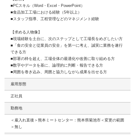
■PCスキル（Word・Excel・PowerPoint）
■食品加工工場における経験（5年以上）
■スタッフ指導、工程管理などのマネジメント経験
【求める人物像】
■現場経験を土台に、次のステップとして工場長をめざしたい方
■「食の安全と従業員の安全」を第一に考え、誠実に業務を遂行
できる方
■部署の枠を超え、工場全体の最適化や改善に取り組める方
■数字やデータを基に、論理的に判断・報告できる方
■周囲を巻き込み、周囲と協力しながら成果を出せる方
雇用形態
正社員
勤務地
＜雇入れ直後＞熊本ミートセンター：熊本県菊池市＜変更の範囲
＞無し