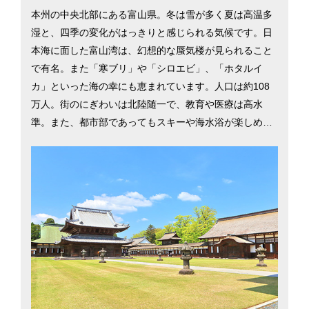
本州の中央北部にある富山県。冬は雪が多く夏は高温多
湿と、四季の変化がはっきりと感じられる気候です。日
本海に面した富山湾は、幻想的な蜃気楼が見られること
で有名。また「寒ブリ」や「シロエビ」、「ホタルイ
カ」といった海の幸にも恵まれています。人口は約108
万人。街のにぎわいは北陸随一で、教育や医療は高水
準。また、都市部であってもスキーや海水浴が楽しめる
自然が身近で、子育て世帯に喜ばれています。東京まで
新幹線で約2時間とアクセスも便利。都道府県別移住希望
地ランキング（2017年）では10位にランクインしていま
す。そんな富山県の移住に役立つ情報を、富山市と高岡
市を中心に紹介します。