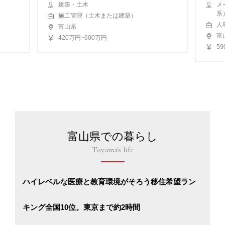
建築・土木
メ
系
施工管理（土木または建築）
人
富山県
富
420万円~600万円
5
富山県での暮らし
Toyama's life
ハイレベルな医療と教育環境がそろう移住希望ラン
キング全国10位。東京まで約2時間