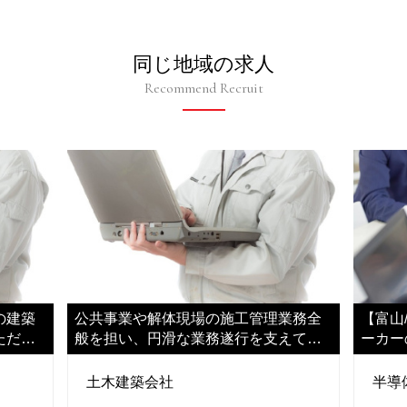
同じ地域の求人
Recommend Recruit
の建築
公共事業や解体現場の施工管理業務全
【富山
ただき
般を担い、円滑な業務遂行を支えてい
ーカー
ただきます
土木建築会社
半導