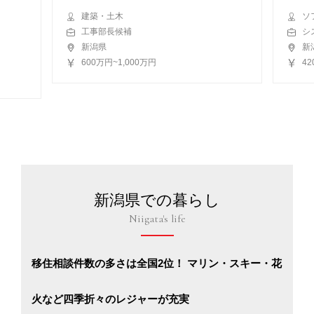
建築・土木
ソ
工事部長候補
シ
新潟県
新
600万円~1,000万円
4
新潟県での暮らし
Niigata's life
移住相談件数の多さは全国2位！ マリン・スキー・花
火など四季折々のレジャーが充実