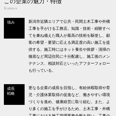
この企業の魅力・特徴
features
新潟市近隣エリアで公共・民間土木工事や外構
強み
工事を手がける工務店。知識・技術・経験すべ
てを兼ね備えた職人が最高の技術を駆使し、顧
客の希望・要望に応える満足度の高い施工を提
供する。施工時にはネット養生や挨拶・清掃の
徹底など周辺住民に十分配慮し、施工後のメン
テナンス、相談対応といったアフターフォロー
も行っている。
更なる企業の成長を目指し、有給休暇取得や育
成長
戦略
児・介護休業取得の促進など、働きやすい環境
づくりを進め、健康経営に取り組む。また、よ
り多くの施工を手がけるため、土木工事・外構
工事における施工管理業務全般を担い、工事の