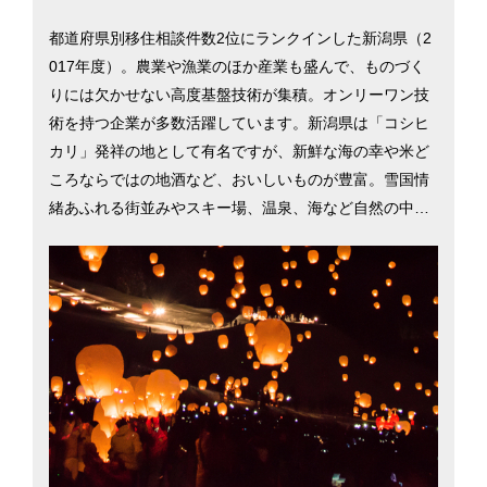
都道府県別移住相談件数2位にランクインした新潟県（2
017年度）。農業や漁業のほか産業も盛んで、ものづく
りには欠かせない高度基盤技術が集積。オンリーワン技
術を持つ企業が多数活躍しています。新潟県は「コシヒ
カリ」発祥の地として有名ですが、新鮮な海の幸や米ど
ころならではの地酒など、おいしいものが豊富。雪国情
緒あふれる街並みやスキー場、温泉、海など自然の中で
遊べるスポットも数多く点在し、日本三大花火大会とし
て知られる「長岡大花火大会」も人気です。また、子育
てや教育に力を入れており、高等学校等の進学率は99.6
4％（文部科学省「学校基本調査」2017年）と全国1位。
新潟県での暮らしを考える際に役立つ、新潟市の移住支
援情報を掲載しています。