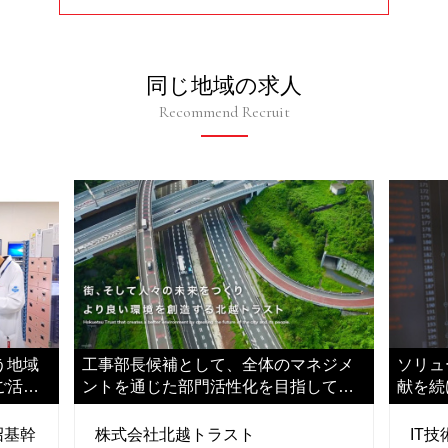
同じ地域の求人
Recommend Recruit
う地域
工事部長候補として、全体のマネジメ
ソリュ
ご活躍
ントを通じた部門活性化を目指してい
献を続
ただきます
として
沼基幹
株式会社北越トラスト
IT