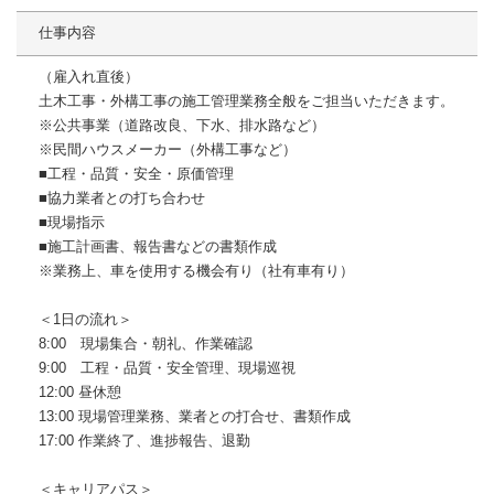
仕事内容
（雇入れ直後）
土木工事・外構工事の施工管理業務全般をご担当いただきます。
※公共事業（道路改良、下⽔、排水路など）
※民間ハウスメーカー（外構工事など）
■⼯程・品質・安全・原価管理
■協⼒業者との打ち合わせ
■現場指⽰
■施⼯計画書、報告書などの書類作成
※業務上、車を使用する機会有り（社有車有り）
＜1⽇の流れ＞
8:00 現場集合・朝礼、作業確認
9:00 ⼯程・品質・安全管理、現場巡視
12:00 昼休憩
13:00 現場管理業務、業者との打合せ、書類作成
17:00 作業終了、進捗報告、退勤
＜キャリアパス＞