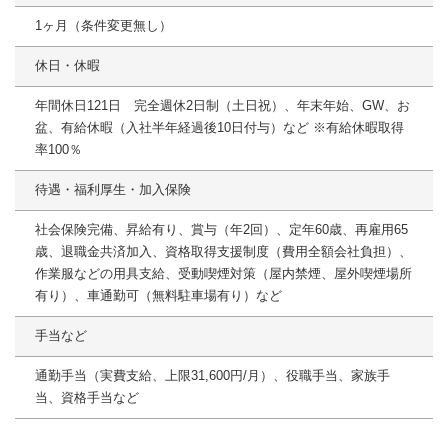
1ヶ月（条件変更無し）
休日・休暇
年間休日121日 完全週休2⽇制（⼟⽇祝）、年末年始、GW、お
盆、有給休暇（入社半年経過後10日付与）など ※有給休暇取得
率100％
待遇・福利厚生・加入保険
社会保険完備、昇給有り、賞与（年2回）、定年60歳、再雇用65
歳、退職金共済加入、資格取得⽀援制度（費⽤全額会社負担）、
作業服などの用具⽀給、受動喫煙対策（屋内禁煙、屋外喫煙場所
有り）、車通勤可（無料駐車場有り）など
手当など
通勤手当（実費支給、上限31,600円/月）、役職手当、家族⼿
当、資格手当など