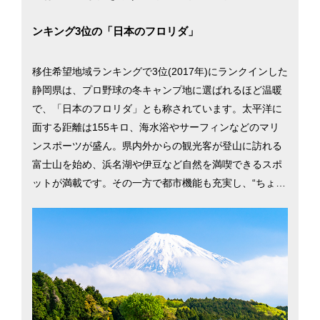
ンキング3位の「日本のフロリダ」
移住希望地域ランキングで3位(2017年)にランクインした
静岡県は、プロ野球の冬キャンプ地に選ばれるほど温暖
で、「日本のフロリダ」とも称されています。太平洋に
面する距離は155キロ、海水浴やサーフィンなどのマリ
ンスポーツが盛ん。県内外からの観光客が登山に訪れる
富士山を始め、浜名湖や伊豆など自然を満喫できるスポ
ットが満載です。その一方で都市機能も充実し、“ちょう
どいい地方都市”が移住者の人気を集めています。2015
年には静岡市の、親目線に立った子育て支援が高い評価
を受け、「共働き 子育てしやすい街（地方都市編）」で
1位に。静岡県の二大都市、静岡市と浜松市での暮らしを
考える際に役立つ、さまざまな移住情報を掲載していま
す。