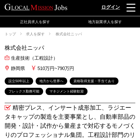
ログイン
正社員求人を探す
地方副業求人を探す
トップ
求人を探す
株式会社ニッパ
株式会社ニッパ
生産技術（工程設計）
静岡県
510万円~790万円
設立50年以上
地方から世界へ
資格取得支援・手当てあり
フレックス勤務可能
マネジメント経験歓迎
精密プレス、インサート成形加工、ラジエー
タキャップの製造を主要事業とし、自動車部品の
開発・設計・試作から量産まで対応するモノづく
りのプロフェッショナル集団。工程設計部門のリ