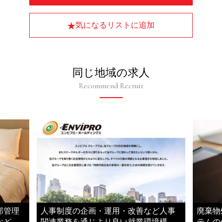
気になるリストに追加
同じ地域の求人
Recommend Recruit
部管理
人事制度の企画・運用・改善など人事
廃棄物
などを
関連業務を通じより良い就業環境構築
テムの