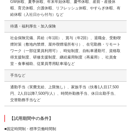
GW休暇、夏季休暇、年末年始休暇、慶弔休暇、産前・産後休
暇、育児休暇、介護休暇、リフレッシュ休暇、やすらぎ休暇、有
給休暇（入社日から付与）など
待遇・福利厚生・加入保険
社会保険完備、昇給（年1回）、賞与（年2回）、退職金、受動喫
煙対策（敷地内禁煙、屋外喫煙場所有り）、在宅勤務・リモート
ワーク（一部従業員利用可）、時短制度、自転車通勤可、資格取
得支援制度、研修支援制度、継続雇用制度（再雇用）、社員食
堂・食事補助、従業員専用駐車場など
手当など
通勤手当（実費支給、上限無し）、家族手当（扶養1人目17,500
円、2人目以降7,500円/人）、時間外勤務手当、休日出勤手当、
交替勤務手当など
【試用期間中の条件】
■固定時間制・標準労働時間制