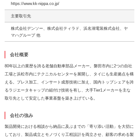
https://www.kk-nippa.co.jp/
主要取引先
株式会社デンソー、株式会社ティラド、浜名湖電装株式会社、ヤ
マハグループ 他
会社概要
80年以上の業歴を誇る老舗自動車部品メーカー。磐田市内に2つの自社
工場と浜松市内にテクニカルセンターを展開し、タイにも生産拠点を構
える。プレス加工、インサート成形技術に加え、国内トップシェアを誇
るラジエータキャップの組付け技術を有し、大手Tier1メーカーを主な
取引先として安定した事業基盤を築き上げている。
会社の強み
製品開発における相談から納品に及ぶまでの「寄り添い活動」を大切に
しており、製品成立とモノづくり工程設計を両立させ、顧客の求める製