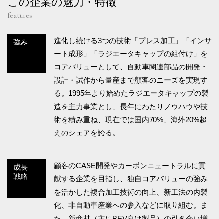
この企業の魅力・特徴
features
進化し続ける3つの技術「プレス加工」「インサ
強み
ート成形」「ラジエータキャップの組付け」を
コアバリューとして、自動車関連部品の開発・
設計・試作から量産まで顧客のニーズを実現す
る。1995年より始めたラジエータキャップの製
造を主力事業とし、長年にわたりノウハウや技
術を積み重ね、現在では国内70%、海外20%超
えのシェアを誇る。
顧客のCASE開発やカーボンニュートラルに貢
成長
戦略
献する企業を目指し、独自コアバリューの強み
を活かした複合加工技術の向上、新工法の内製
化、非自動車産業への参入などに取り組む。ま
た、新商材（主にBEV向け製品）の引き合い増