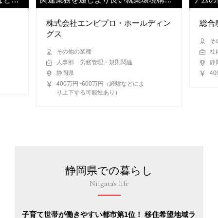
にご尽力ください
ます
株式会社エンビプロ・ホールディン
総合
グス
そ
その他の業種
社
人事部 労務管理・規則関連
静
静岡県
4
400万円~600万円（経験などによ
り上下する可能性あり）
静岡県での暮らし
Niigata's life
子育て世帯が働きやすい都市第1位！ 移住希望地域ラ