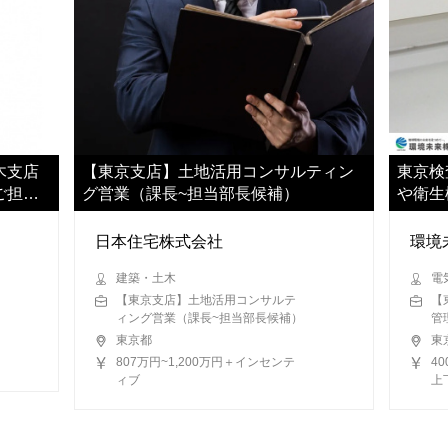
木支店
【東京支店】土地活用コンサルティン
東京検
ご担当
グ営業（課長~担当部長候補）
や衛生
ただき
日本住宅株式会社
環境
建築・土木
電
【東京支店】土地活用コンサルテ
【
ィング営業（課長~担当部長候補）
管
東京都
東
807万円~1,200万円＋インセンテ
4
ィブ
上