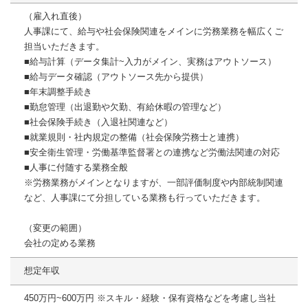
（雇入れ直後）
人事課にて、給与や社会保険関連をメインに労務業務を幅広くご
担当いただきます。
■給与計算（データ集計~入力がメイン、実務はアウトソース）
■給与データ確認（アウトソース先から提供）
■年末調整手続き
■勤怠管理（出退勤や欠勤、有給休暇の管理など）
■社会保険手続き（入退社関連など）
■就業規則・社内規定の整備（社会保険労務士と連携）
■安全衛生管理・労働基準監督署との連携など労働法関連の対応
■人事に付随する業務全般
※労務業務がメインとなりますが、一部評価制度や内部統制関連
など、人事課にて分担している業務も行っていただきます。
（変更の範囲）
会社の定める業務
想定年収
450万円~600万円 ※スキル・経験・保有資格などを考慮し当社