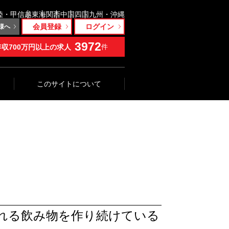
陸・甲信越
東海
関西
中国
四国
九州・沖縄
会員登録
ログイン
様へ
3972
年収700万円以上の求人
件
このサイトについて
溢れる飲み物を作り続けている