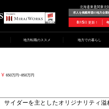
北海道
東北
関東
北
求人を掲載希望の地方企業
8
5
更新！
月
日
地方転職のススメ
地方での暮らし
650万円~850万円
り、サイダーを主としたオリジナリティ