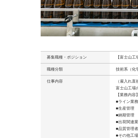
募集職種・ポジション
【富士山工
職種分類
技術系（化
仕事内容
（雇入れ直
富士山工場
【業務内容
■ライン業
■生産管理
■納期管理
■出荷関連
■品質管理
■その他工