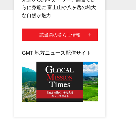
らに身近に 富士山や八ヶ岳の雄大
な自然が魅力
該当県の暮らし情報
GMT 地方ニュース配信サイト