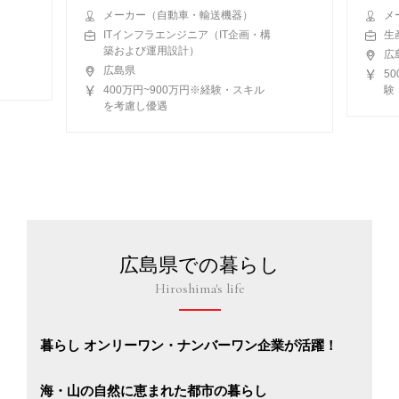
メーカー（自動車・輸送機器）
メ
ITインフラエンジニア（IT企画・構
生
築および運用設計）
広
広島県
5
400万円~900万円※経験・スキル
験
を考慮し優遇
広島県での暮らし
Hiroshima's life
暮らし オンリーワン・ナンバーワン企業が活躍！
海・山の自然に恵まれた都市の暮らし