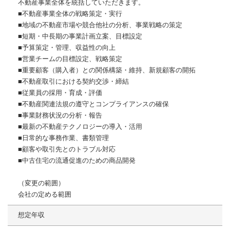
不動産事業全体を統括していただきます。
■不動産事業全体の戦略策定・実行
■地域の不動産市場や競合他社の分析、事業戦略の策定
■短期・中長期の事業計画立案、目標設定
■予算策定・管理、収益性の向上
■営業チームの目標設定、戦略策定
■重要顧客（購入者）との関係構築・維持、新規顧客の開拓
■不動産取引における契約交渉・締結
■従業員の採用・育成・評価
■不動産関連法規の遵守とコンプライアンスの確保
■事業財務状況の分析・報告
■最新の不動産テクノロジーの導入・活用
■日常的な事務作業、書類管理
■顧客や取引先とのトラブル対応
■中古住宅の流通促進のための商品開発
（変更の範囲）
会社の定める範囲
想定年収