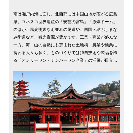
南は瀬戸内海に面し、北西部には中国山地が広がる広島
県。ユネスコ世界遺産の「安芸の宮島」「原爆ドーム」
のほか、風光明媚な町並みの尾道や、四国へ結ぶしまな
み街道など、観光資源が豊かです。工業・商業が盛んな
一方、海、山の自然にも恵まれた土地柄、農業や漁業に
携わる人々も多く、ものづくりでは独自技術や製品を誇
る「オンリーワン・ナンバーワン企業」の活躍が目立ち
ます。関西・九州方面どちらにもアクセスがよく、広島
ー大阪間は新幹線で約1時間40分。他府県へも気軽に訪
れられる交通網が整っています。また、野球の広島カー
プをはじめ、サッカーやバレーボールなどでも広島を本
拠地とするチームは多く、スポーツ観戦に費やす時間の
長さは全国一位（2016年総務省調べ）。広島市と福山市
での暮らしを考える際に役立つ、さまざまな移住支援情
報を掲載しています。