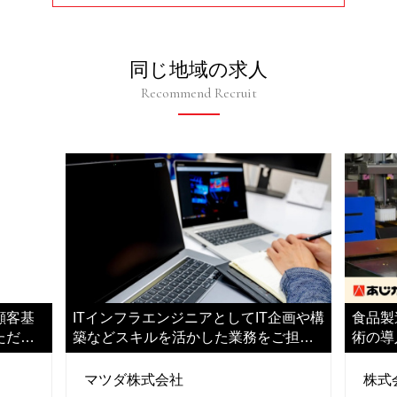
同じ地域の求人
Recommend Recruit
顧客基
ITインフラエンジニアとしてIT企画や構
食品製
ただき
築などスキルを活かした業務をご担当
術の導
ください
きます
マツダ株式会社
株式