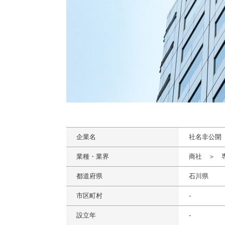
企業名
社名非公開
業種・業界
商社 ＞ 
都道府県
石川県
市区町村
-
設立年
-