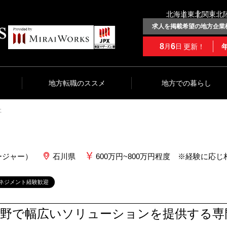
北海道
東北
関東
北
求人を掲載希望の地方企業
8
6
更新！
月
日
地方転職のススメ
地方での暮らし
社
ージャー）
石川県
600万円~800万円程度 ※経験に応じ
ネジメント経験歓迎
分野で幅広いソリューションを提供する専