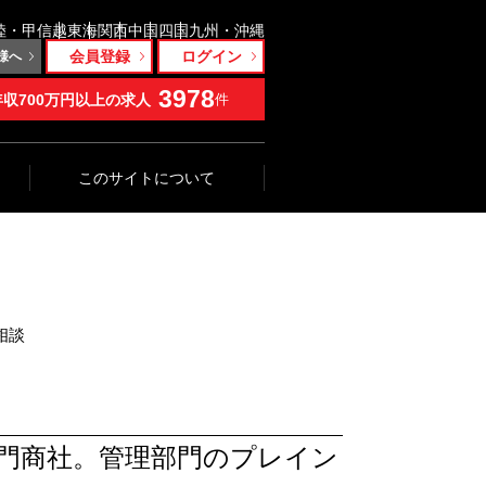
陸・甲信越
東海
関西
中国
四国
九州・沖縄
会員登録
ログイン
様へ
3978
年収700万円以上の求人
件
このサイトについて
相談
門商社。管理部門のプレイン