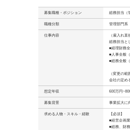
募集職種・ポジション
総務担当（
職種分類
管理部門系
仕事内容
（雇入れ直
総務担当と
■経理財務
■人事全般
■総務全般
（変更の範
会社の定め
想定年収
600万円~
募集背景
事業拡大に
求める人物・スキル・経験
【必須】
■経営企画
■総務、財