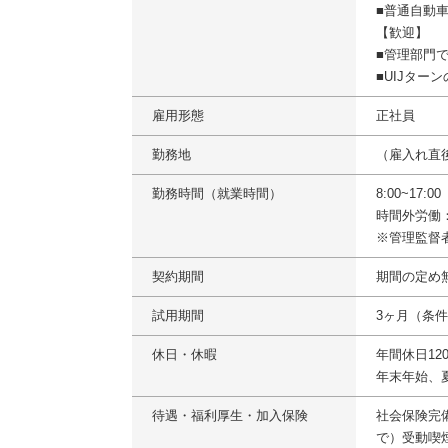
■普通自動
【歓迎】
■管理部門
■UIJター
雇用形態
正社員
勤務地
（雇入れ直
勤務時間（就業時間）
8:00~17:
時間外労働
※管理監督
契約期間
期間の定め
試用期間
3ヶ月（条
休日・休暇
年間休日1
年末年始、
待遇・福利厚生・加入保険
社会保険完
で）受動喫