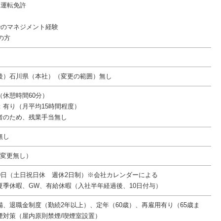
車運転免許
でのマネジメント経験
ンの方
後）石川県（本社）（変更の範囲）無し
00（休憩時間60分）
：有り（月平均15時間程度）
者のため、残業手当無し
無し
件変更無し）
20日（土日祝日休 週休2日制）※会社カレンダーによる
夏季休暇、GW、有給休暇（入社半年経過後、10日付与）
備、退職金制度（勤続2年以上）、定年（60歳）、再雇用有り（65歳ま
煙対策（屋内原則禁煙/喫煙室設置）