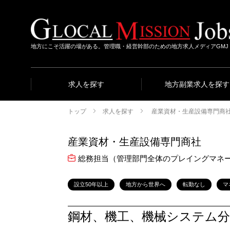
地方にこそ活躍の場がある。管理職・経営幹部のための地方求人メディアGMJ
求人を探す
地方副業求人を探す
トップ
求人を探す
産業資材・生産設備専門商
産業資材・生産設備専門商社
総務担当（管理部門全体のプレイングマネ
設立50年以上
地方から世界へ
転勤なし
マ
鋼材、機工、機械システム