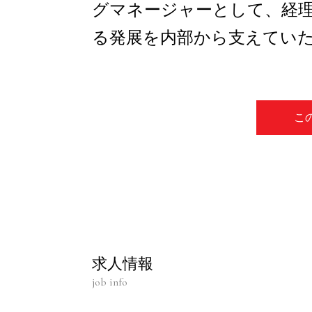
グマネージャーとして、経
る発展を内部から支えてい
こ
求人情報
job info