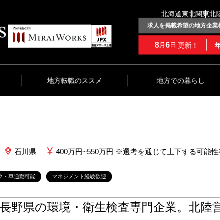
北海道
東北
関東
北
求人を掲載希望の地方企業
8
6
更新！
月
日
地方転職のススメ
地方での暮らし
石川県
400万円~550万円 ※選考を通じて上下する可能
ク・車通勤可能
マネジメント経験歓迎
長野県の環境・衛生検査専門企業。北陸