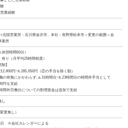
経験
の営業経験
後>北陸営業所：石川県金沢市、本社：長野県松本市＜変更の範囲＞会
事業所
30（休憩時間60分）
：有り（月平均25時間程度）
代制】
212,800円~b.285,050円（②の手当を除く額）
働の有無にかかわらず､a.31時間分~b.23時間分の時間外手当として
00円を支給
た時間外労働分についての割増賃金は追加で支給
無し
件変更無し）
15日 ※会社カレンダーによる