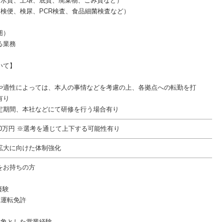
（水質、土壌、底質、廃棄物、ごみ質など）
（検便、検尿、PCR検査、食品細菌検査など）
囲）
る業務
いて】
や適性によっては、本人の事情などを考慮の上、各拠点への転勤を打
有り
定期間、本社などにて研修を行う場合有り
550万円 ※選考を通じて上下する可能性有り
拡大に向けた体制強化
をお持ちの方
経験
車運転免許
対象とした営業経験