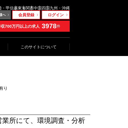
陸・甲信越
東海
関西
中国
四国
九州・沖縄
会員登録
ログイン
様へ
3978
年収700万円以上の求人
件
このサイトについて
性有り
営業所にて、環境調査・分析