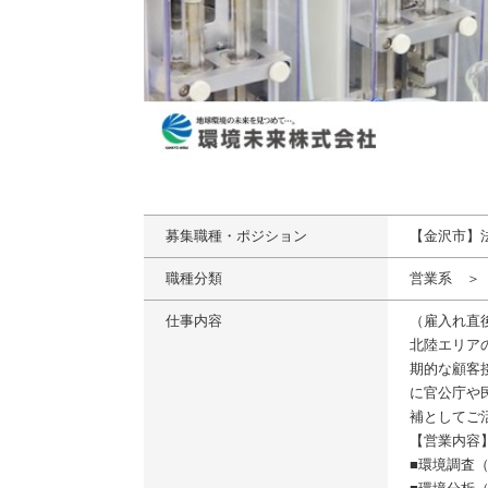
募集職種・ポジション
【金沢市】
職種分類
営業系 ＞
仕事内容
（雇入れ直
北陸エリア
期的な顧客
に官公庁や
補としてご
【営業内容
■環境調査