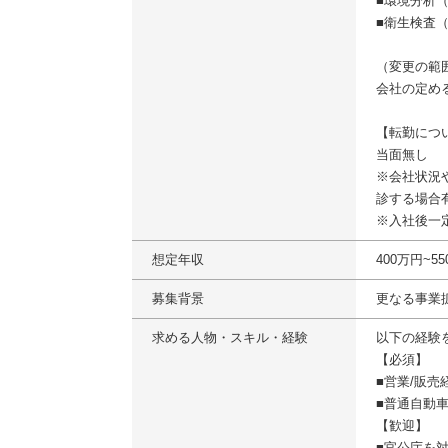
■環境分析
■衛生検査
（変更の範
会社の定め
【転勤につ
当面無し
※会社状況
診する場合
※入社後一
想定年収
400万円~
募集背景
更なる事業
求める人物・スキル・経験
以下の経験
【必須】
■営業/販売
■普通自動
【歓迎】
■官公庁を