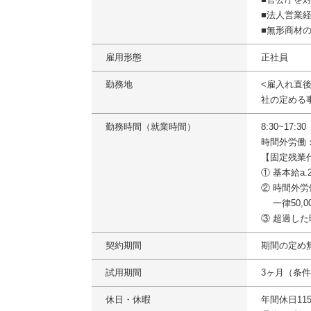
■法人営業
■無形商材
雇用形態
正社員
勤務地
<雇入れ直
社の定める
勤務時間（就業時間）
8:30~17:
時間外労働
【固定残業
① 基本給a.
② 時間外労
一律50,0
③ 超過し
契約期間
期間の定め
試用期間
3ヶ月（条
休日・休暇
年間休日1