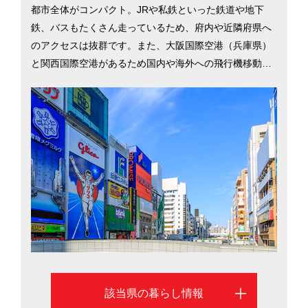
都市全体がコンパクト。JRや私鉄といった鉄道や地下
鉄、バスもたくさん走っているため、府内や近隣府県へ
のアクセスは抜群です。また、大阪国際空港（兵庫県）
と関西国際空港があるため国内や海外への飛行機移動も
スムーズで、東京へも新幹線で約2時間半と交通機関も発
達しています。気温は年間を通じて暖かく、雪もあまり
降りません。「天下の台所」「くいだおれの街」と呼ば
れるようにバラエティー豊かな飲食店が多いのも特長で
す。ファミリーも多く、スーパーやドラッグストアが充
実。日用品の買い物に困ることは、まずありません。活
気にあふれた大阪での暮らしに役立つ情報を、大阪市を
中心に掲載しています
該当県の暮らし情報