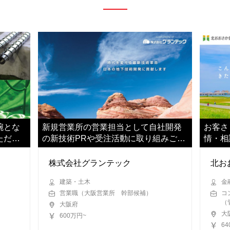
腕とな
新規営業所の営業担当として自社開発
お客さ
ただき
の新技術PRや受注活動に取り組みご活
情・相
躍ください
せしま
株式会社グランテック
北お
建築・土木
金
営業職（大阪営業所 幹部候補）
コ
（
大阪府
大
600万円~
6