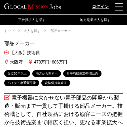
ログイン
正社員求人を探す
地方副業求人を探す
トップ
求人を探す
部品メーカー
部品メーカー
【大阪】技術職
大阪府
478万円~886万円
設立50年以上
地方から世界へ
月平均残業20時間以内
バイク・車通勤可能
資格保持者歓迎
電子機器に欠かせない電子部品の開発から製
造・販売まで一貫して手掛ける部品メーカー。技
術職として、自社製品における顧客ニーズの把握
から技術提案まで幅広く担い、更なる事業拡大へ