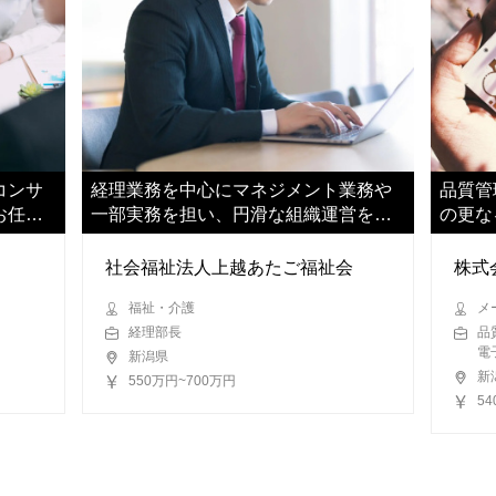
コンサ
経理業務を中心にマネジメント業務や
品質管
お任せ
一部実務を担い、円滑な組織運営を支
の更な
えていただきます
す
社会福祉法人上越あたご福祉会
株式
福祉・介護
メ
経理部長
品
電
新潟県
新
550万円~700万円
5