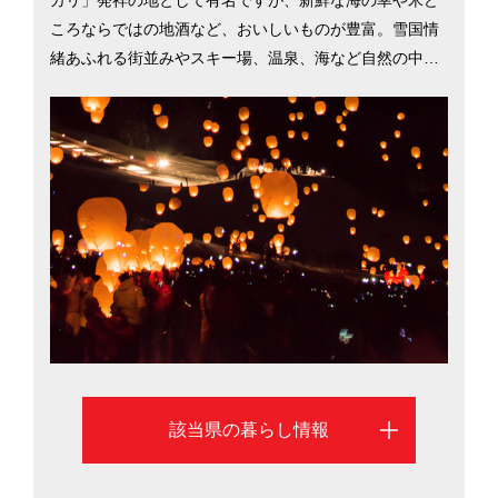
ころならではの地酒など、おいしいものが豊富。雪国情
緒あふれる街並みやスキー場、温泉、海など自然の中で
遊べるスポットも数多く点在し、日本三大花火大会とし
て知られる「長岡大花火大会」も人気です。また、子育
てや教育に力を入れており、高等学校等の進学率は99.6
4％（文部科学省「学校基本調査」2017年）と全国1位。
新潟県での暮らしを考える際に役立つ、新潟市の移住支
援情報を掲載しています。
該当県の暮らし情報