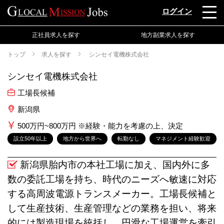
ログイン
正社員求人を探す
地方副業求人を探す
トップ
求人を探す
シンセイ電機株式会社
シンセイ電機株式会社
工場長候補
新潟県
500万円~800万円 ※経験・能力を考慮の上、決定
設立50年以上
地方から世界へ
転勤なし
マネジメント経験歓迎
新潟県胎内市の本社工場に加え、国内外に多
数の委託工場を持ち、時代のニーズへ敏速に対応
する高周波電源トランスメーカー。工場長候補と
して生産技術、生産管理などの業務を担い、将来
的には製造現場を統括し、円滑な工場運営を牽引