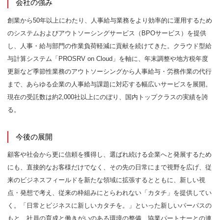
会社の強み
創業から50年以上にわたり、人事給与業務をより効率的に運用するため
のシステムおよびアウトソーシングサービス（BPOサービス）を提供
し、人事・給与部門の作業負荷軽減に貢献を続けてきた。クラウド型給
与計算システム「PROSRV on Cloud」を軸に、年末調整や地方税年度
更新など季節性業務のアウトソーシングから人事給与・労務作業の代行
まで、あらゆる企業の人事給与課題に対応する幅広いサービスを展開。
現在の受託数は約2,000社以上にのぼり、国内トップクラスの実績を誇
る。
今後の展開
顧客や社会から更に信頼を獲得し、選ばれ続ける企業へと発展するため
にも、直接的なお客様だけでなく、その先の日常にまで視野を広げ、従
来のビジネスフィールドを新たな領域に拡張するとともに、新しい視
点・発想で考え、従来の枠組みにとらわれない「カタチ」を提供してい
く。「日常とビジネスに新しいカタチを。」といった新しいパーパスの
もと、社員の育成と働きがいのある環境の整備、協業パートナーとの連