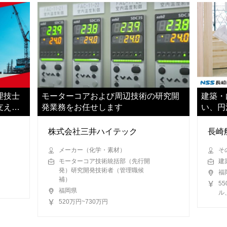
理技士
モーターコアおよび周辺技術の研究開
建築・
支えて
発業務をお任せします
い、円
いただ
株式会社三井ハイテック
長崎
メーカー（化学・素材）
そ
モーターコア技術統括部（先行開
建
発）研究開発技術者（管理職候
福
補）
5
福岡県
ル
520万円~730万円