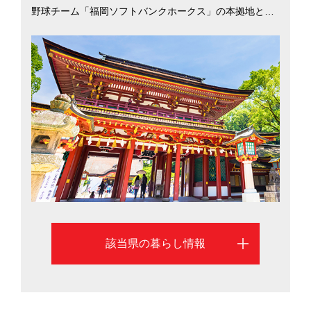
野球チーム「福岡ソフトバンクホークス」の本拠地と、
レジャーや文化・スポーツ面での楽しみも充実。大都市2
1市の中で総合物価の安さは北九州市が1位、福岡市が2
位（平成29年総務省「小売物価統計調査」）と低物価な
一方、商業施設や県内外への交通網が充実しているた
め、少ない生活コストで都会的な暮らしが手に入りま
す。UJIターン別移住希望地ランキング（2017年）にお
いて、Uターン3位、Jターン2位、Iターン6位と上位を獲
得していることから、都会慣れした人でも移住しやすい
環境であることがわかります。福岡市と北九州市を中心
に、福岡県の移住情報を掲載しています。
該当県の暮らし情報