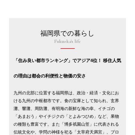
福岡県での暮らし
Fukuoka's life
「住み良い都市ランキング」でアジア4位！ 移住人気
の理由は都会の利便性と物価の安さ
九州の北部に位置する福岡県は、政治・経済・文化にお
ける九州の中枢都市です。食の宝庫として知られ、玄界
灘、響灘、周防灘、有明海の新鮮な海の幸、イチゴの
「あまおう」やイチジクの「とよみつひめ」など、果物
の種類も豊富です。また「博多祇園山笠」に代表される
伝統文化や、学問の神様を祀る「太宰府天満宮」、プロ