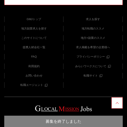
GMJトップ
求人を探す
地方副業求人を探す
地方転職のススメ
このサイトについて
地方×副業のススメ
提携人材会社一覧
求人掲載を希望の企業様へ
FAQ
プライバシーポリシー
利用規約
みらいワークスについて
お問い合わせ
転職サイト
転職エージェント
COPYRIGHT (C) みらいワークス provides GMJ
募集を終了しました