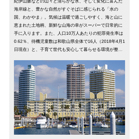
紀伊山脈などの山々と清らかな水、そして変化に富んだ
海岸線と、豊かな自然がすぐそばに感じられる「水の
国、わかやま」。気候は温暖で過ごしやすく、海と山に
恵まれた土地柄、新鮮な山海の幸がスーパーで日常的に
手に入ります。また、人口10万人あたりの犯罪発生率は
0.62％、待機児童数は和歌山県全体で16人（2018年4月1
日現在）と、子育て世代も安心して暮らせる環境が整っ
ています。そういった暮らしやすさもあってか、2014年
には86世帯171人だった県内への新規移住者数は、2017
年には150世帯275人と右肩上がりで伸びています。和歌
山での移住を検討するのに役立つ情報を、県北部に位置
する県庁所在地の和歌山市を中心に掲載しています。